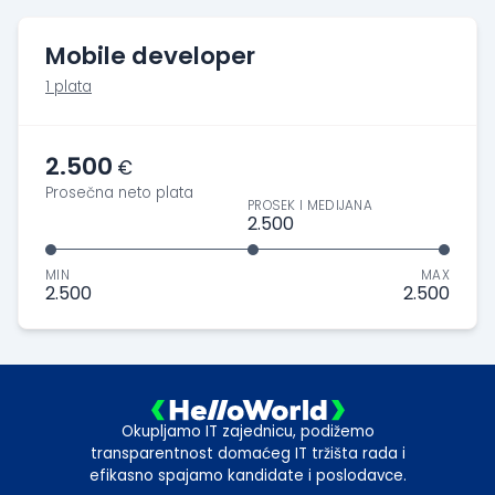
Mobile developer
1 plata
2.500
€
Prosečna neto plata
PROSEK I MEDIJANA
2.500
MIN
MAX
2.500
2.500
Okupljamo IT zajednicu, podižemo
transparentnost domaćeg IT tržišta rada i
efikasno spajamo kandidate i poslodavce.