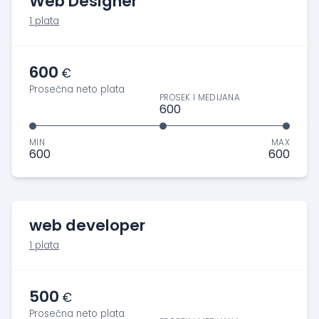
Web Designer
1 plata
600
€
Prosečna neto plata
PROSEK I MEDIJANA
600
MIN
MAX
600
600
web developer
1 plata
500
€
Prosečna neto plata