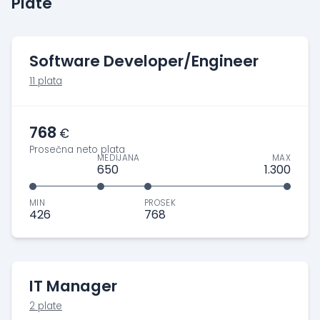
Plate
Software Developer/Engineer
11 plata
768
€
Prosečna neto plata
MEDIJANA
MAX
650
1.300
MIN
PROSEK
426
768
IT Manager
2 plate