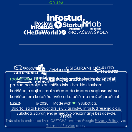
root@hw.rs
:~#
Helloworld.rs koristi kolačiće kako bi ti
pružao najbolje korisničko iskustvo. Nastavkom
korišćenja sajta smatraćemo da imamo saglasnost sa
korišćenjem kolačića. Više o kolačićima možeš pročitati
ovde
.
2026
·
Made with
in Subotica.
Sadržaj sajta Helloworld.rs je u vlasništvu Infostud rešenja d.o.o.
Subotica. Zabranjeno je njegovo preuzimanje bez dozvole.
U redu
This site is protected by reCAPTCHA and the Google
Privacy Policy
and
Terms of Service
apply.