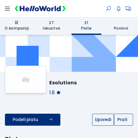
27
21
O kompaniji
Iskustva
Plate
Poslovi
Esolutions
1.8
Podeli platu
Uporedi
Prati