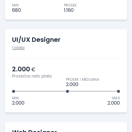
MIN
PROSEK
680
1.160
UI/UX Designer
1 plata
2.000
€
Prosečna neto plata
PROSEK I MEDIJANA
2.000
MIN
MAX
2.000
2.000