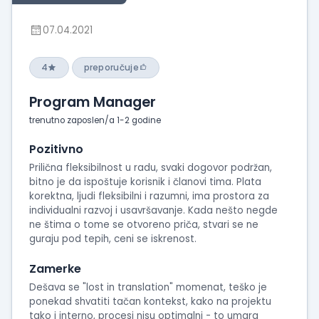
07.04.2021
4
preporučuje
Program Manager
trenutno zaposlen/a 1-2 godine
Pozitivno
Prilična fleksibilnost u radu, svaki dogovor podržan,
bitno je da ispoštuje korisnik i članovi tima. Plata
korektna, ljudi fleksibilni i razumni, ima prostora za
individualni razvoj i usavršavanje. Kada nešto negde
ne štima o tome se otvoreno priča, stvari se ne
guraju pod tepih, ceni se iskrenost.
Zamerke
Dešava se "lost in translation" momenat, teško je
ponekad shvatiti tačan kontekst, kako na projektu
tako i interno, procesi nisu optimalni - to umara