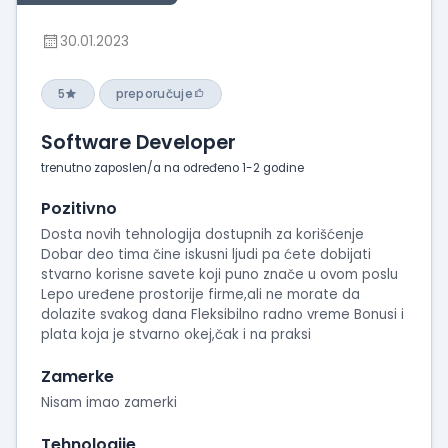
30.01.2023
5
preporučuje
Software Developer
trenutno zaposlen/a na određeno 1-2 godine
Pozitivno
Dosta novih tehnologija dostupnih za korišćenje
Dobar deo tima čine iskusni ljudi pa ćete dobijati
stvarno korisne savete koji puno znače u ovom poslu
Lepo uređene prostorije firme,ali ne morate da
dolazite svakog dana Fleksibilno radno vreme Bonusi i
plata koja je stvarno okej,čak i na praksi
Zamerke
Nisam imao zamerki
Tehnologije