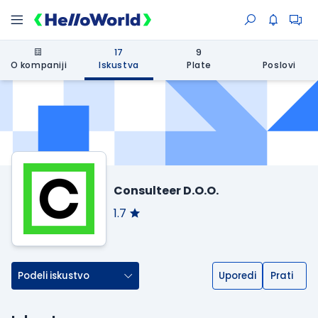
17
9
O kompaniji
Iskustva
Plate
Poslovi
Consulteer D.O.O.
1.7
Podeli iskustvo
Uporedi
Prati