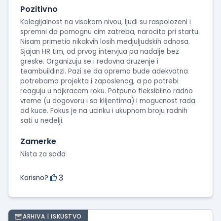
Pozitivno
Kolegijalnost na visokom nivou, ljudi su raspolozeni i
spremni da pomognu cim zatreba, narocito pri startu.
Nisam primetio nikakvih losih medjuljudskih odnosa.
Sjajan HR tim, od prvog intervjua pa nadalje bez
greske. Organizuju se i redovna druzenje i
teambuildinzi. Pazi se da oprema bude adekvatna
potrebama projekta i zaposlenog, a po potrebi
reaguju u najkracem roku. Potpuno fleksibilno radno
vreme (u dogovoru i sa klijentima) i mogucnost rada
od kuce. Fokus je na ucinku i ukupnom broju radnih
sati u nedelji.
Zamerke
Nista za sada
3
Korisno?
ARHIVA | ISKUSTVO