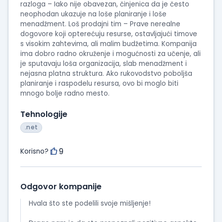
razloga – Iako nije obavezan, činjenica da je često
neophodan ukazuje na loše planiranje i loše
menadžment. Loš prodajni tim – Prave nerealne
dogovore koji opterećuju resurse, ostavljajući timove
s visokim zahtevima, ali malim budžetima. Kompanija
ima dobro radno okruženje i mogućnosti za učenje, ali
je sputavaju loša organizacija, slab menadžment i
nejasna platna struktura. Ako rukovodstvo poboljša
planiranje i raspodelu resursa, ovo bi moglo biti
mnogo bolje radno mesto.
Tehnologije
.net
9
Korisno?
Odgovor kompanije
Hvala što ste podelili svoje mišljenje!