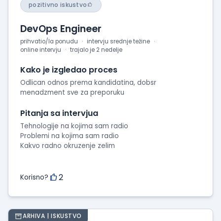
pozitivno iskustvo
DevOps Engineer
prihvatio/la ponudu
intervju srednje težine
online intervju
trajalo je 2 nedelje
Kako je izgledao proces
Odlican odnos prema kandidatina, dobsr
menadzment sve za preporuku
Pitanja sa intervjua
Tehnologije na kojima sam radio
Problemi na kojima sam radio
Kakvo radno okruzenje zelim
2
Korisno?
ARHIVA | ISKUSTVO