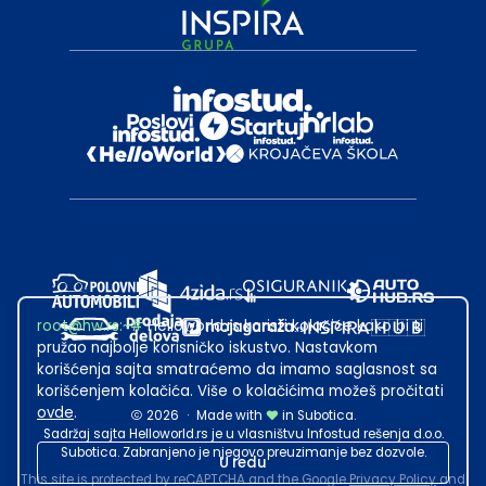
root@hw.rs
:~#
Helloworld.rs koristi kolačiće kako bi ti
pružao najbolje korisničko iskustvo. Nastavkom
korišćenja sajta smatraćemo da imamo saglasnost sa
korišćenjem kolačića. Više o kolačićima možeš pročitati
ovde
.
2026
·
Made with
in Subotica.
Sadržaj sajta Helloworld.rs je u vlasništvu Infostud rešenja d.o.o.
Subotica. Zabranjeno je njegovo preuzimanje bez dozvole.
U redu
This site is protected by reCAPTCHA and the Google
Privacy Policy
and