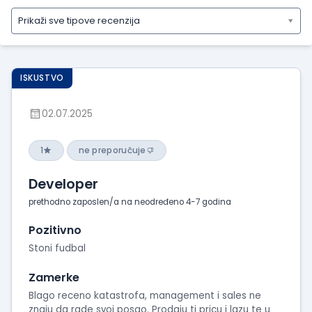
Prikaži sve tipove recenzija
Prikaži
sve
tipove
ISKUSTVO
recenzija
Prikaži
02.07.2025
iskustva
o
radu
1
ne preporučuje
Prikaži
Developer
utiske
sa
prethodno zaposlen/a na neodređeno 4-7 godina
intervjua
Pozitivno
Stoni fudbal
Zamerke
Blago receno katastrofa, management i sales ne
znaju da rade svoj posao. Prodaju ti pricu i lazu te u