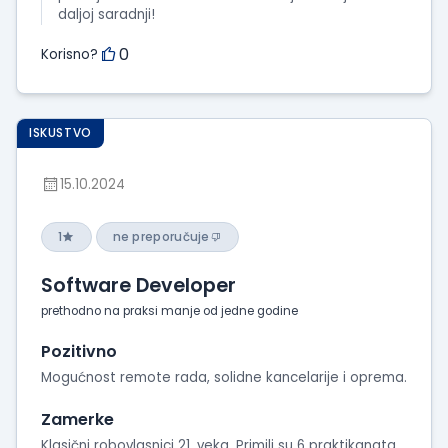
daljoj saradnji!
0
Korisno?
ISKUSTVO
15.10.2024
1
ne preporučuje
Software Developer
prethodno na praksi manje od jedne godine
Pozitivno
Mogućnost remote rada, solidne kancelarije i oprema.
Zamerke
Klasični robovlasnici 21. veka. Primili su 6 praktikanata