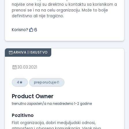
najviše one koji su direktno u kontaktu sa korisnikom a
prenosi se i na na celu organizaciju. Može to bolje
definitivno ali nije tragično.
6
Korisno?
ARHIVA | ISKUSTVO
30.03.2021
4
preporučuje
Product Owner
trenutno zaposlen/a na neodređeno 1-2 godine
Pozitivno
Flat organizacija, dobri medjuljudski odnosi,
atmosfera i otvorena komunikacija. Visok nivo