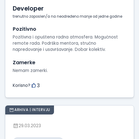
Developer
trenutno zaposlen/a na neodređeno manje od jedne godine
Pozitivno
Pozitivna i opuštena radna atmosfera. Mogućnost
remote rada. Podrška mentora, stručno
napredovanje i usavršavanje. Dobar kolektiv.
Zamerke
Nemam zamerki.
3
Korisno?
ARHIVA | INTERVJU
29.03.2023