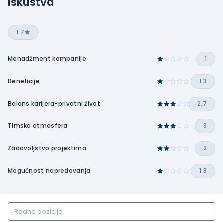
Iskustva
1.7
Menadžment kompanije
1
Beneficije
1.3
Balans karijera-privatni život
2.7
Timska atmosfera
3
Zadovoljstvo projektima
2
Mogućnost napredovanja
1.3