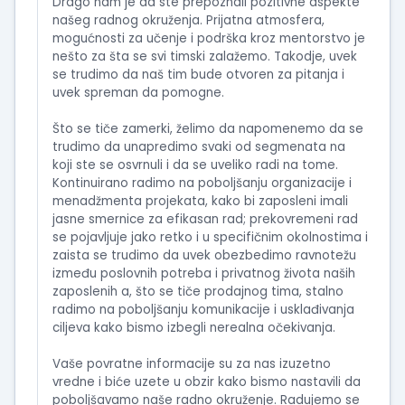
Drago nam je da ste prepoznali pozitivne aspekte
našeg radnog okruženja. Prijatna atmosfera,
mogućnosti za učenje i podrška kroz mentorstvo je
nešto za šta se svi timski zalažemo. Takodje, uvek
se trudimo da naš tim bude otvoren za pitanja i
uvek spreman da pomogne.
Što se tiče zamerki, želimo da napomenemo da se
trudimo da unapredimo svaki od segmenata na
koji ste se osvrnuli i da se uveliko radi na tome.
Kontinuirano radimo na poboljšanju organizacije i
menadžmenta projekata, kako bi zaposleni imali
jasne smernice za efikasan rad; prekovremeni rad
se pojavljuje jako retko i u specifičnim okolnostima i
zaista se trudimo da uvek obezbedimo ravnotežu
između poslovnih potreba i privatnog života naših
zaposlenih a, što se tiče prodajnog tima, stalno
radimo na poboljšanju komunikacije i usklađivanja
ciljeva kako bismo izbegli nerealna očekivanja.
Vaše povratne informacije su za nas izuzetno
vredne i biće uzete u obzir kako bismo nastavili da
poboljšavamo naše radno okruženje. Radujemo se