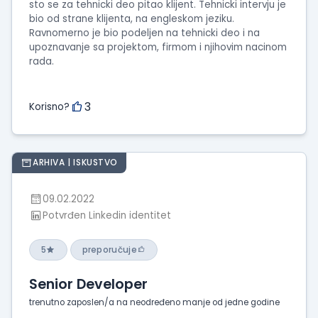
sto se za tehnicki deo pitao klijent. Tehnicki intervju je
bio od strane klijenta, na engleskom jeziku.
Ravnomerno je bio podeljen na tehnicki deo i na
upoznavanje sa projektom, firmom i njihovim nacinom
rada.
3
Korisno?
ARHIVA | ISKUSTVO
09.02.2022
Potvrđen Linkedin identitet
5
preporučuje
Senior Developer
trenutno zaposlen/a na neodređeno manje od jedne godine