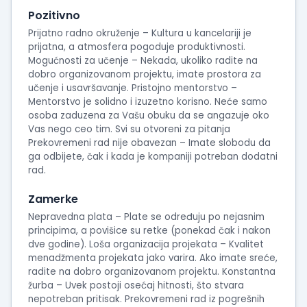
Pozitivno
Prijatno radno okruženje – Kultura u kancelariji je
prijatna, a atmosfera pogoduje produktivnosti.
Mogućnosti za učenje – Nekada, ukoliko radite na
dobro organizovanom projektu, imate prostora za
učenje i usavršavanje. Pristojno mentorstvo –
Mentorstvo je solidno i izuzetno korisno. Neće samo
osoba zaduzena za Vašu obuku da se angazuje oko
Vas nego ceo tim. Svi su otvoreni za pitanja
Prekovremeni rad nije obavezan – Imate slobodu da
ga odbijete, čak i kada je kompaniji potreban dodatni
rad.
Zamerke
Nepravedna plata – Plate se određuju po nejasnim
principima, a povišice su retke (ponekad čak i nakon
dve godine). Loša organizacija projekata – Kvalitet
menadžmenta projekata jako varira. Ako imate sreće,
radite na dobro organizovanom projektu. Konstantna
žurba – Uvek postoji osećaj hitnosti, što stvara
nepotreban pritisak. Prekovremeni rad iz pogrešnih