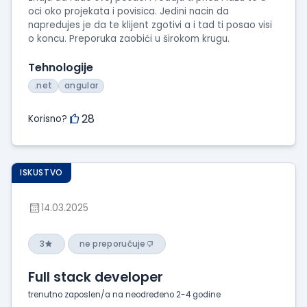
oci oko projekata i povisica. Jedini nacin da
napredujes je da te klijent zgotivi a i tad ti posao visi
o koncu. Preporuka zaobići u širokom krugu.
Tehnologije
.net
angular
28
Korisno?
ISKUSTVO
14.03.2025
3
ne preporučuje
Full stack developer
trenutno zaposlen/a na neodređeno 2-4 godine