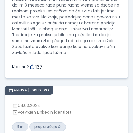
da im 3 meseca rade puno radno vreme za džabe na
realnom projektu sa pričom da će svi ostati jer ima
mesta za sve. Na kraju, poslednjeg dana ugovora nisu
ostavili nikoga uz priču da nemaju otvorene pozicije.
Mentori loši - slabog znanja i i skustva i nesaradljivi.
Testiranje za praksu je bilo i na početku i na kraju,
samo ne znam zbog čega kad nikoga nisu zadržali.
Zaobilazite ovakve kompanije koje na ovakav način
zavlače mlade ljude lažima!
137
Korisno?
ARHIVA | ISKUSTVO
04.03.2024
Potvrđen Linkedin identitet
5
preporučuje