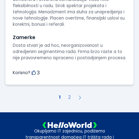
fleksibilnosti u radu. Sirok spektar projekata i
tehnologija. Menadzment ima sluha za unapredjenja i
nove tehnologije. Placen overtime, finansijski uslovi su
korektni, bonusi i referali.
Zamerke
Dosta stvari je ad hoc, neorganizovanost u
odredjenim segmentima rada. Firma brzo raste a to
nije pravovremeno ispraceno i postavljanjem procesa.
3
Korisno?
1
2
Okupljamo IT zajednicu, podižemo
transparentnost domaćeg IT tržišta rada i