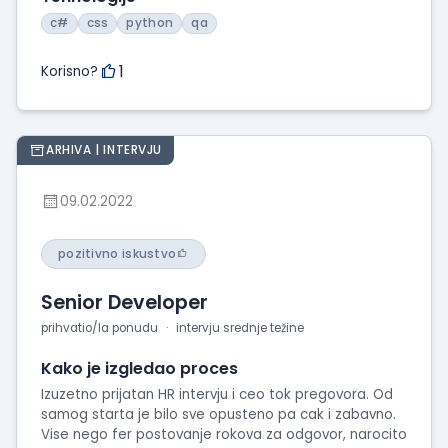
c#
css
python
qa
1
Korisno?
ARHIVA | INTERVJU
09.02.2022
pozitivno iskustvo
Senior Developer
prihvatio/la ponudu
intervju srednje težine
Kako je izgledao proces
Izuzetno prijatan HR intervju i ceo tok pregovora. Od
samog starta je bilo sve opusteno pa cak i zabavno.
Vise nego fer postovanje rokova za odgovor, narocito