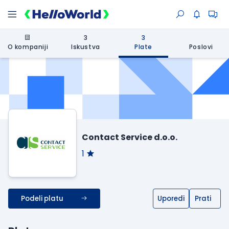
3
3
O kompaniji
Iskustva
Plate
Poslovi
Contact Service d.o.o.
1
Podeli platu
Uporedi
Prati