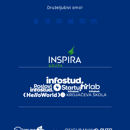
Druželjubivi smo!