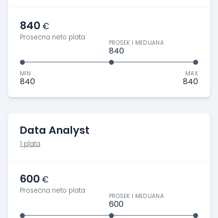
840
€
Prosečna neto plata
PROSEK I MEDIJANA
840
MIN
MAX
840
840
Data Analyst
1 plata
600
€
Prosečna neto plata
PROSEK I MEDIJANA
600