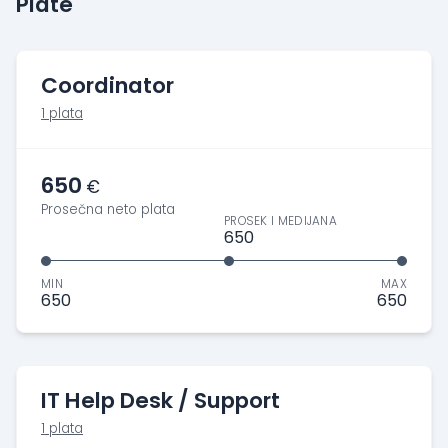
Plate
Coordinator
1 plata
650
€
Prosečna neto plata
PROSEK I MEDIJANA
650
MIN
MAX
650
650
IT Help Desk / Support
1 plata