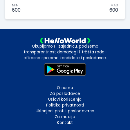
MIN
MAX
600
600
Okupljamo IT zajednicu, podižemo
transparentnost domaćeg IT tržišta rada i
efikasno spajamo kandidate i poslodavce.
O nama
Za poslodavce
Uslovi korišćenja
Politika privatnosti
Uklonjeni profili poslodavaca
Za medije
Kontakt