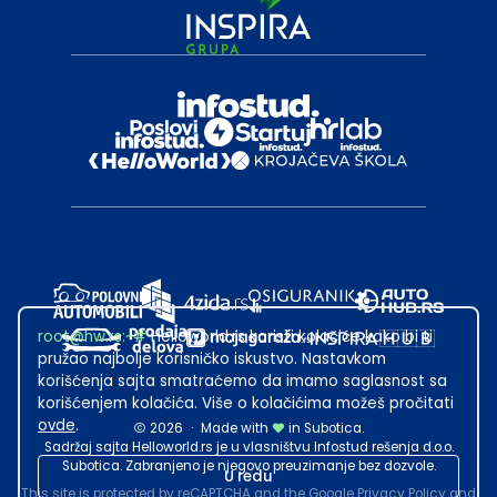
root@hw.rs
:~#
Helloworld.rs koristi kolačiće kako bi ti
pružao najbolje korisničko iskustvo. Nastavkom
korišćenja sajta smatraćemo da imamo saglasnost sa
korišćenjem kolačića. Više o kolačićima možeš pročitati
ovde
.
2026
·
Made with
in Subotica.
Sadržaj sajta Helloworld.rs je u vlasništvu Infostud rešenja d.o.o.
Subotica. Zabranjeno je njegovo preuzimanje bez dozvole.
U redu
This site is protected by reCAPTCHA and the Google
Privacy Policy
and