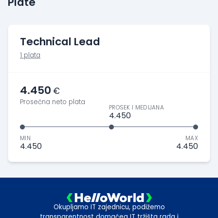
Plate
Technical Lead
1 plata
4.450
€
Prosečna neto plata
PROSEK I MEDIJANA
4.450
MIN
MAX
4.450
4.450
Okupljamo IT zajednicu, podižemo
transparentnost domaćeg IT tržišta rada i