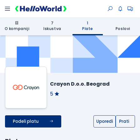
7
1
O kompaniji
Iskustva
Plate
Poslovi
Crayon D.o.o. Beograd
5
Podeli platu
Uporedi
Prati