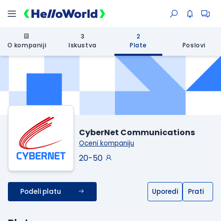
3
2
O kompaniji
Iskustva
Plate
Poslovi
CyberNet Communications
Oceni kompaniju
20-50
Podeli platu
Uporedi
Prati