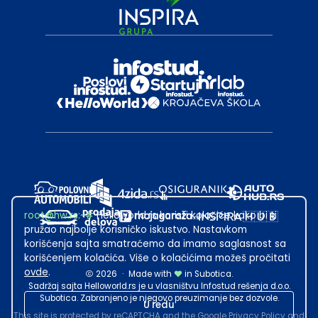
root@hw.rs
:~#
Helloworld.rs koristi kolačiće kako bi ti
pružao najbolje korisničko iskustvo. Nastavkom
korišćenja sajta smatraćemo da imamo saglasnost sa
korišćenjem kolačića. Više o kolačićima možeš pročitati
ovde
.
2026
·
Made with
in Subotica.
Sadržaj sajta Helloworld.rs je u vlasništvu Infostud rešenja d.o.o.
Subotica. Zabranjeno je njegovo preuzimanje bez dozvole.
U redu
This site is protected by reCAPTCHA and the Google
Privacy Policy
and