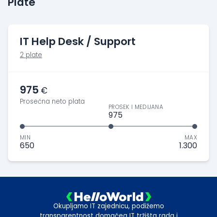
Plate
IT Help Desk / Support
2 plate
975
€
Prosečna neto plata
PROSEK I MEDIJANA
975
MIN
MAX
650
1.300
Okupljamo IT zajednicu, podižemo
transparentnost domaćeg IT tržišta rada i