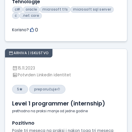
Tehnologije
c#
oracle
microsoft tfs
microsoft sql server
c
.net core
0
Korisno?
ARHIVA | ISKUSTVO
15.11.2023
Potvrđen Linkedin identitet
5
preporučuje
Level 1 programmer (internship)
prethodno na praksi manje od jedne godine
Pozitivno
Posle tri meseca na praksi i nakon toga tri meseca