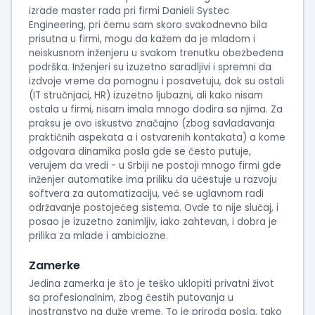
izrade master rada pri firmi Danieli Systec
Engineering, pri čemu sam skoro svakodnevno bila
prisutna u firmi, mogu da kažem da je mladom i
neiskusnom inženjeru u svakom trenutku obezbeđena
podrška. Inženjeri su izuzetno saradljivi i spremni da
izdvoje vreme da pomognu i posavetuju, dok su ostali
(IT stručnjaci, HR) izuzetno ljubazni, ali kako nisam
ostala u firmi, nisam imala mnogo dodira sa njima. Za
praksu je ovo iskustvo značajno (zbog savladavanja
praktičnih aspekata a i ostvarenih kontakata) a kome
odgovara dinamika posla gde se često putuje,
verujem da vredi - u Srbiji ne postoji mnogo firmi gde
inženjer automatike ima priliku da učestuje u razvoju
softvera za automatizaciju, već se uglavnom radi
održavanje postojećeg sistema. Ovde to nije slučaj, i
posao je izuzetno zanimljiv, iako zahtevan, i dobra je
prilika za mlade i ambiciozne.
Zamerke
Jedina zamerka je što je teško uklopiti privatni život
sa profesionalnim, zbog čestih putovanja u
inostranstvo na duže vreme. To je priroda posla, tako