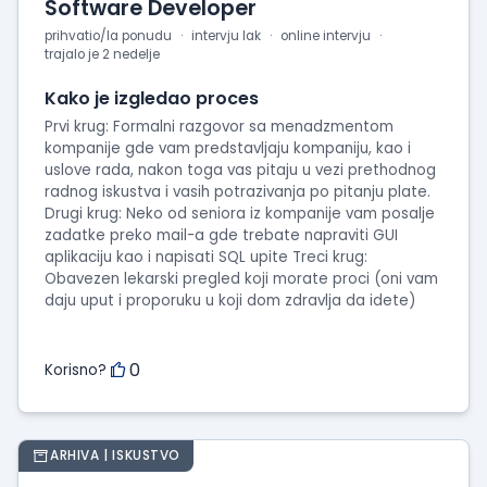
Software Developer
prihvatio/la ponudu
intervju lak
online intervju
trajalo je 2 nedelje
Kako je izgledao proces
Prvi krug: Formalni razgovor sa menadzmentom
kompanije gde vam predstavljaju kompaniju, kao i
uslove rada, nakon toga vas pitaju u vezi prethodnog
radnog iskustva i vasih potrazivanja po pitanju plate.
Drugi krug: Neko od seniora iz kompanije vam posalje
zadatke preko mail-a gde trebate napraviti GUI
aplikaciju kao i napisati SQL upite Treci krug:
Obavezen lekarski pregled koji morate proci (oni vam
daju uput i proporuku u koji dom zdravlja da idete)
0
Korisno?
ARHIVA | ISKUSTVO