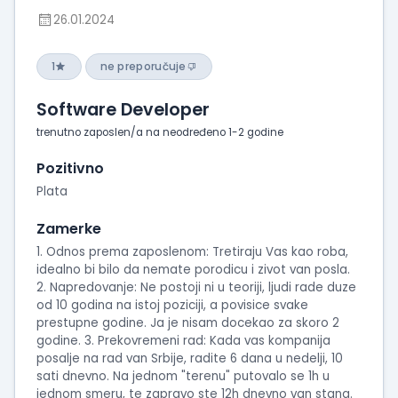
26.01.2024
1
ne preporučuje
Software Developer
trenutno zaposlen/a na neodređeno 1-2 godine
Pozitivno
Plata
Zamerke
1. Odnos prema zaposlenom: Tretiraju Vas kao roba,
idealno bi bilo da nemate porodicu i zivot van posla.
2. Napredovanje: Ne postoji ni u teoriji, ljudi rade duze
od 10 godina na istoj poziciji, a povisice svake
prestupne godine. Ja je nisam docekao za skoro 2
godine. 3. Prekovremeni rad: Kada vas kompanija
posalje na rad van Srbije, radite 6 dana u nedelji, 10
sati dnevno. Na jednom "terenu" putovalo se 1h u
jednom smeru, te zapravo ste 12h dnevno van stana.