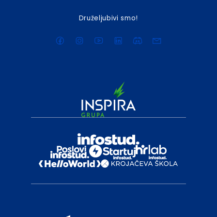
Druželjubivi smo!