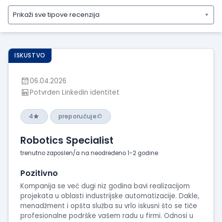
Prikaži sve tipove recenzija
Prikaži
sve
tipove
ISKUSTVO
recenzija
Prikaži
06.04.2026
iskustva
Potvrđen Linkedin identitet
o
radu
4
preporučuje
Prikaži
utiske
Robotics Specialist
sa
intervjua
trenutno zaposlen/a na neodređeno 1-2 godine
Pozitivno
Kompanija se već dugi niz godina bavi realizacijom
projekata u oblasti industrijske automatizacije. Dakle,
menadžment i opšta služba su vrlo iskusni što se tiče
profesionalne podrške vašem radu u firmi. Odnosi u