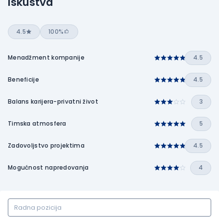
Iskustva
4.5
100%
Menadžment kompanije
4.5
Beneficije
4.5
Balans karijera-privatni život
3
Timska atmosfera
5
Zadovoljstvo projektima
4.5
Mogućnost napredovanja
4