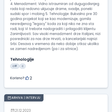
4. Menadzment: Vidno istraumiran od dugugodisnjeg
rada koji redovno ukjucuje drame, svadje, poneki
sudski spor i mobing 5. Tehnologije: Bukvalno pre 30
godina projekat koji se kao modernizuje, gomila
nesredjenog "legacy" koda za koji niko ne zna sta
radi, koji Vi trebate nadograditi i prilagoditi klijentu
Zanimljivosti: Sav visoki menadzment drze Italijani, nizi
posrednicki za nas drze Hrvati, a kancelarijski najnizi
Srbi. Desava s vremena da neko dobije otkaz ukoliko
se zameri nadredjenom (pa i za sitnice).
Tehnologije
c#
c
2
Korisno?
ARHIVA | INTERVJU
21.12.2023