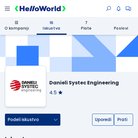
16
7
O kompaniji
Iskustva
Plate
Poslovi
Danieli Systec Engineering
4.5
Podeli iskustvo
Uporedi
Prati