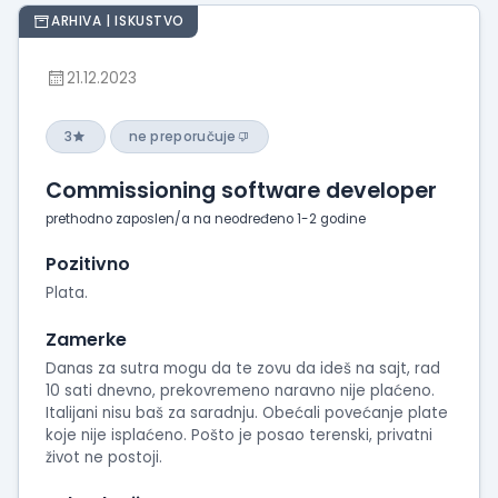
ARHIVA | ISKUSTVO
21.12.2023
3
ne preporučuje
Commissioning software developer
prethodno zaposlen/a na neodređeno 1-2 godine
Pozitivno
Plata.
Zamerke
Danas za sutra mogu da te zovu da ideš na sajt, rad
10 sati dnevno, prekovremeno naravno nije plaćeno.
Italijani nisu baš za saradnju. Obećali povećanje plate
koje nije isplaćeno. Pošto je posao terenski, privatni
život ne postoji.