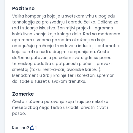
Pozitivno
Velika kompanija koja je u svetskom vrhu u pogledu
tehnologija za proizvodnju i obradu čelika. Odlična za
rad i sticanje iskustva. Zanimljivi projekti i ogromno
kolektivno znanje koje kolege dele. Rad sa modernom
opremom u veoma poznatim okruženjima koje
omogućuje praćenje trendova u industriji i automatici,
koje se retko nudi u drugim kompanijama. Česta
službena putovanja po celom svetu gde su pored
terenskog dodatka u potpunosti plaćeni i prevoz i
smeštaj (taksi, rent-a-car, avionske karte...).
Menadžment u Srbiji krajnje fer i korektan, spreman
da izađe u susret u svakom trenutku.
Zamerke
Česta službena putovanja koja traju po nekoliko
meseci zbog čega teško uskladiti privatni život i
posao.
1
Korisno?