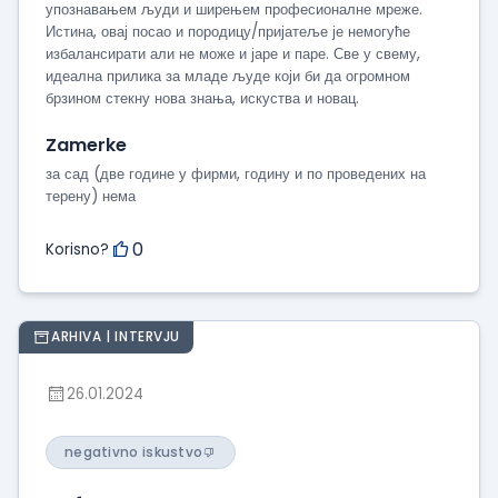
упознавањем људи и ширењем професионалне мреже.
Истина, овај посао и породицу/пријатеље је немогуће
избалансирати али не може и јаре и паре. Све у свему,
идеална прилика за младе људе који би да огромном
брзином стекну нова знања, искуства и новац.
Zamerke
за сад (две године у фирми, годину и по проведених на
терену) нема
0
Korisno?
ARHIVA | INTERVJU
26.01.2024
negativno iskustvo