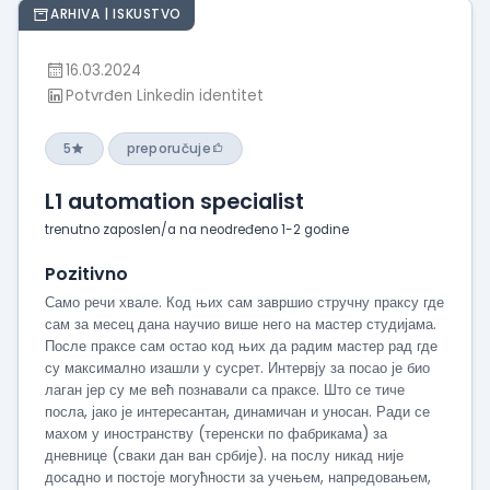
ARHIVA | ISKUSTVO
16.03.2024
Potvrđen Linkedin identitet
5
preporučuje
L1 automation specialist
trenutno zaposlen/a na neodređeno 1-2 godine
Pozitivno
Само речи хвале. Код њих сам завршио стручну праксу где
сам за месец дана научио више него на мастер студијама.
После праксе сам остао код њих да радим мастер рад где
су максимално изашли у сусрет. Интервју за посао је био
лаган јер су ме већ познавали са праксе. Што се тиче
посла, јако је интересантан, динамичан и уносан. Ради се
махом у иностранству (теренски по фабрикама) за
дневнице (сваки дан ван србије). на послу никад није
досадно и постоје могућности за учењем, напредовањем,