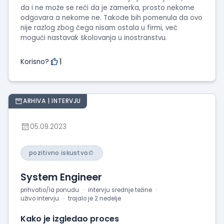
da i ne može se reći da je zamerka, prosto nekome
odgovara a nekome ne. Takođe bih pomenula da ovo
nije razlog zbog čega nisam ostala u firmi, već
mogući nastavak školovanja u inostranstvu.
1
Korisno?
ARHIVA | INTERVJU
05.09.2023
pozitivno iskustvo
System Engineer
prihvatio/la ponudu
intervju srednje težine
uživo intervju
trajalo je 2 nedelje
Kako je izgledao proces