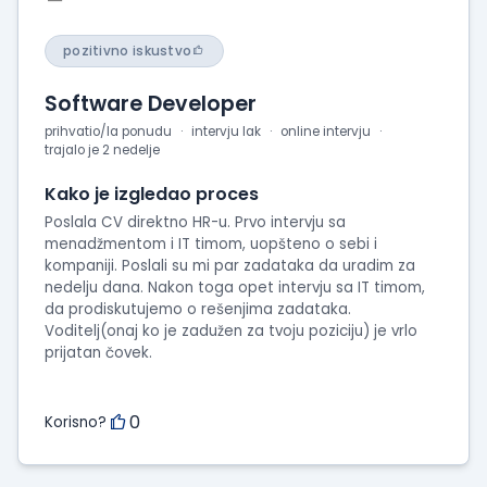
pozitivno iskustvo
Software Developer
prihvatio/la ponudu
intervju lak
online intervju
trajalo je 2 nedelje
Kako je izgledao proces
Poslala CV direktno HR-u. Prvo intervju sa
menadžmentom i IT timom, uopšteno o sebi i
kompaniji. Poslali su mi par zadataka da uradim za
nedelju dana. Nakon toga opet intervju sa IT timom,
da prodiskutujemo o rešenjima zadataka.
Voditelj(onaj ko je zadužen za tvoju poziciju) je vrlo
prijatan čovek.
0
Korisno?