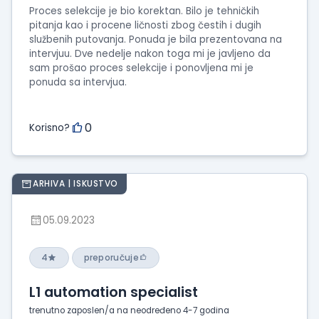
Proces selekcije je bio korektan. Bilo je tehničkih
pitanja kao i procene ličnosti zbog čestih i dugih
službenih putovanja. Ponuda je bila prezentovana na
intervjuu. Dve nedelje nakon toga mi je javljeno da
sam prošao proces selekcije i ponovljena mi je
ponuda sa intervjua.
0
Korisno?
ARHIVA | ISKUSTVO
05.09.2023
4
preporučuje
L1 automation specialist
trenutno zaposlen/a na neodređeno 4-7 godina