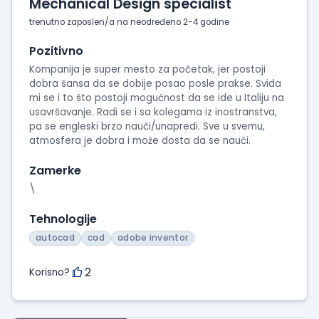
Mechanical Design specialist
trenutno zaposlen/a na neodređeno 2-4 godine
Pozitivno
Kompanija je super mesto za početak, jer postoji
dobra šansa da se dobije posao posle prakse. Svida
mi se i to što postoji mogućnost da se ide u Italiju na
usavršavanje. Radi se i sa kolegama iz inostranstva,
pa se engleski brzo nauči/unapredi. Sve u svemu,
atmosfera je dobra i može dosta da se nauči.
Zamerke
\
Tehnologije
autocad
cad
adobe inventor
2
Korisno?