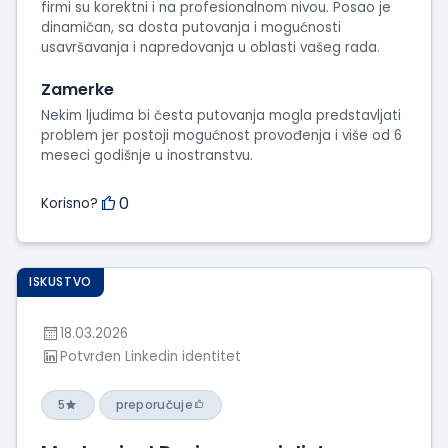
firmi su korektni i na profesionalnom nivou. Posao je
dinamičan, sa dosta putovanja i mogućnosti
usavršavanja i napredovanja u oblasti vašeg rada.
Zamerke
Nekim ljudima bi česta putovanja mogla predstavljati
problem jer postoji mogućnost provođenja i više od 6
meseci godišnje u inostranstvu.
0
Korisno?
ISKUSTVO
18.03.2026
Potvrđen Linkedin identitet
5
preporučuje