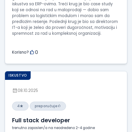
iskustva sa ERP-ovima. Treći krug je bio case study
koji se odnosi na rad u maloprodaji — dobio sam
problem sa logističkim modulom i morao sam da
predložim rešenje. Poslednji krug je bio sa direktorom
IT-a koji je želeo da proveri dugoročnost, motivaciju i
spremnost za rad u kompleksnoj organizaciji.
0
Korisno?
ISKUSTVO
08.10.2025
4
preporučuje
Full stack developer
trenutno zaposlen/a na neodređeno 2-4 godine