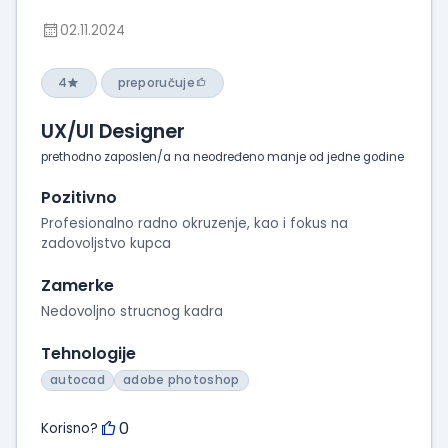
02.11.2024
4
preporučuje
UX/UI Designer
prethodno zaposlen/a na neodređeno manje od jedne godine
Pozitivno
Profesionalno radno okruzenje, kao i fokus na
zadovoljstvo kupca
Zamerke
Nedovoljno strucnog kadra
Tehnologije
autocad
adobe photoshop
0
Korisno?