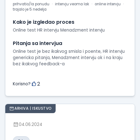
prihvatio/la ponudu
intervju veoma lak
online intervju
trajalo je 5 nedelja
Kako je izgledao proces
Online test HR intervju Menadzment intervju
Pitanja sa intervjua
Online test je bez ikakvog smisla i poente, HR intervju
genericka pitanja, Menadzment intervju ok i na kraju
bez ikakvog feedback-a
2
Korisno?
ARHIVA | ISKUSTVO
04.06.2024