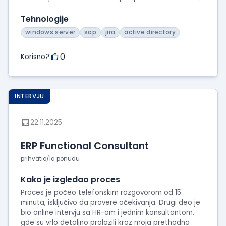
Tehnologije
windows server
sap
jira
active directory
0
Korisno?
INTERVJU
22.11.2025
ERP Functional Consultant
prihvatio/la ponudu
Kako je izgledao proces
Proces je počeo telefonskim razgovorom od 15
minuta, isključivo da provere očekivanja. Drugi deo je
bio online intervju sa HR-om i jednim konsultantom,
gde su vrlo detaljno prolazili kroz moja prethodna