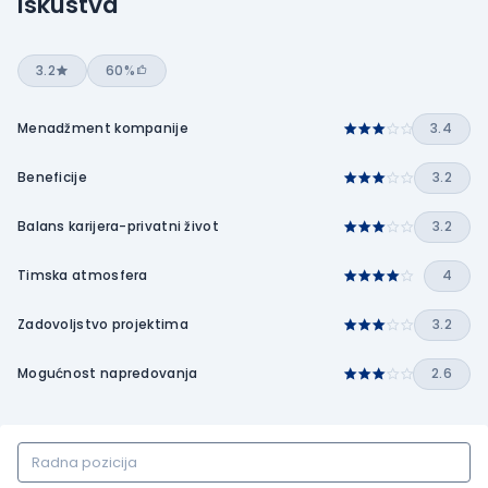
Iskustva
3.2
60%
Menadžment kompanije
3.4
Beneficije
3.2
Balans karijera-privatni život
3.2
Timska atmosfera
4
Zadovoljstvo projektima
3.2
Mogućnost napredovanja
2.6