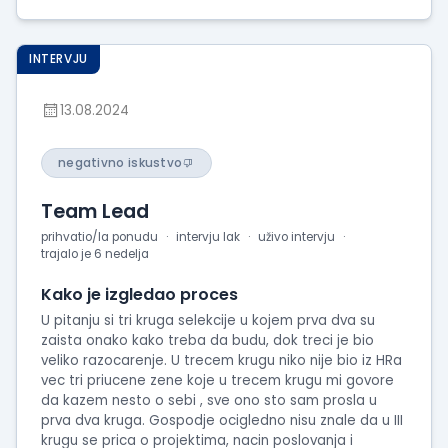
INTERVJU
13.08.2024
negativno iskustvo
Team Lead
prihvatio/la ponudu
intervju lak
uživo intervju
trajalo je 6 nedelja
Kako je izgledao proces
U pitanju si tri kruga selekcije u kojem prva dva su
zaista onako kako treba da budu, dok treci je bio
veliko razocarenje. U trecem krugu niko nije bio iz HRa
vec tri priucene zene koje u trecem krugu mi govore
da kazem nesto o sebi , sve ono sto sam prosla u
prva dva kruga. Gospodje ocigledno nisu znale da u III
krugu se prica o projektima, nacin poslovanja i