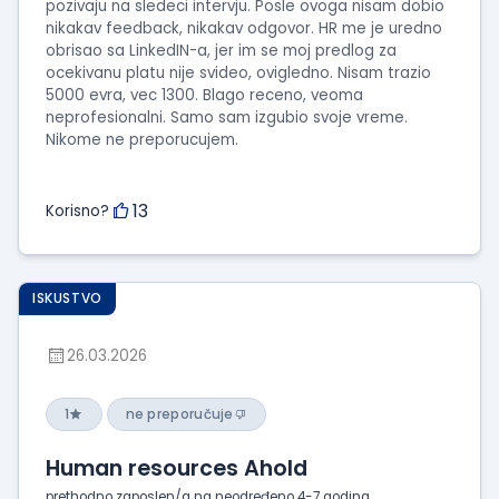
pozivaju na sledeci intervju. Posle ovoga nisam dobio
nikakav feedback, nikakav odgovor. HR me je uredno
obrisao sa LinkedIN-a, jer im se moj predlog za
ocekivanu platu nije svideo, ovigledno. Nisam trazio
5000 evra, vec 1300. Blago receno, veoma
neprofesionalni. Samo sam izgubio svoje vreme.
Nikome ne preporucujem.
13
Korisno?
ISKUSTVO
26.03.2026
1
ne preporučuje
Human resources Ahold
prethodno zaposlen/a na neodređeno 4-7 godina