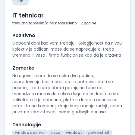
3
IT tehnicar
trenutno zaposlen/a na neodređeno 1-2 godine
Pozitivno
Slobodni dani kad vam trebaju , Kolegijalnost na nivou,
kolektiv je odlican, moze da se napreduje al treba
vremena ili veza , firma funkcionise kao da je drzavna
Zamerke
Na ugovor mora da se ceka dve godine,
napredovanje bas moras da se potrudis i da ti se
posreci, i kad neko obrati paznju na tebe od
menadzera moras da cekas dugo da bi dobio to sto
zelis ili sto ti je obecano, plate su losije u odnosu na
neke strane kompanije koje imaju manje radnji , nema
privatno zdravstevno , nema godisnjih bonusa
Tehnologije
windows server
cisco
windows
powershell