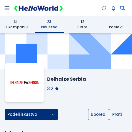
23
12
O kompaniji
Iskustva
Plate
Poslovi
Delhaize Serbia
3.2
Podeli iskustvo
Uporedi
Prati