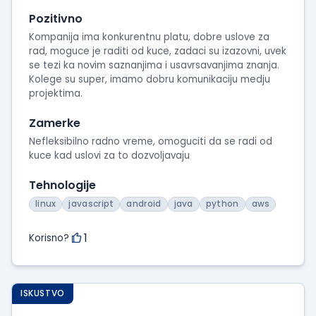
Pozitivno
Kompanija ima konkurentnu platu, dobre uslove za
rad, moguce je raditi od kuce, zadaci su izazovni, uvek
se tezi ka novim saznanjima i usavrsavanjima znanja.
Kolege su super, imamo dobru komunikaciju medju
projektima.
Zamerke
Nefleksibilno radno vreme, omoguciti da se radi od
kuce kad uslovi za to dozvoljavaju
Tehnologije
linux
javascript
android
java
python
aws
1
Korisno?
ISKUSTVO