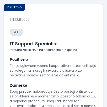
ISKUSTVO
22.11.2025
4
IT Support Specialist
trenutno zaposlen/a na neodređeno 2-4 godine
Pozitivno
Tim je uglavnom veoma kooperativan, a komunikacija
sa kolegama iz drugih sektora olakšava brzo
rešavanje kvarova i smanjenje downtime-a.
Zamerke
Zbog prirode maloprodaje često postoji pritisak da
se problemi reše momentalno, posebno tokom gužvi,
a pojedine procedure umeju da uspore rad i
zahtevaju dodatno vreme koje u praksi često nemaš.