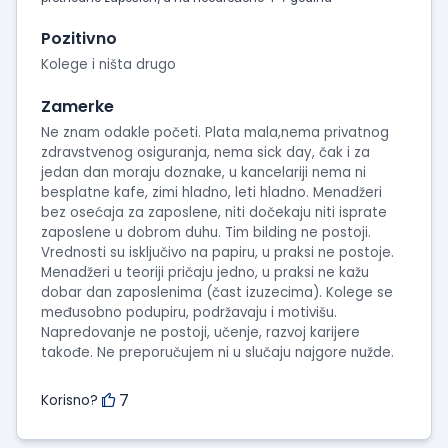
Pozitivno
Kolege i ništa drugo
Zamerke
Ne znam odakle početi. Plata mala,nema privatnog
zdravstvenog osiguranja, nema sick day, čak i za
jedan dan moraju doznake, u kancelariji nema ni
besplatne kafe, zimi hladno, leti hladno. Menadžeri
bez osećaja za zaposlene, niti dočekaju niti isprate
zaposlene u dobrom duhu. Tim bilding ne postoji.
Vrednosti su isključivo na papiru, u praksi ne postoje.
Menadžeri u teoriji pričaju jedno, u praksi ne kažu
dobar dan zaposlenima (čast izuzecima). Kolege se
međusobno podupiru, podržavaju i motivišu.
Napredovanje ne postoji, učenje, razvoj karijere
takođe. Ne preporučujem ni u slučaju najgore nužde.
7
Korisno?