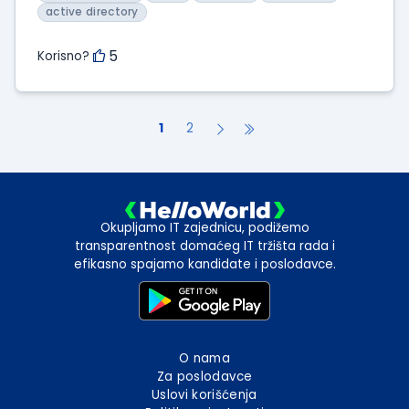
active directory
5
Korisno?
1
2
Okupljamo IT zajednicu, podižemo
transparentnost domaćeg IT tržišta rada i
efikasno spajamo kandidate i poslodavce.
O nama
Za poslodavce
Uslovi korišćenja