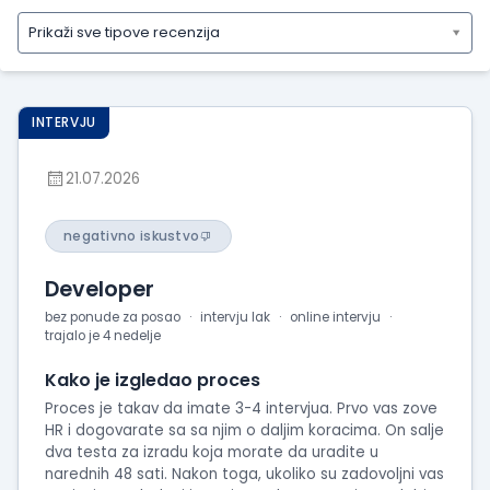
Prikaži sve tipove recenzija
Prikaži
sve
tipove
INTERVJU
recenzija
Prikaži
21.07.2026
iskustva
o
radu
negativno iskustvo
Prikaži
Developer
utiske
sa
bez ponude za posao
intervju lak
online intervju
trajalo je 4 nedelje
intervjua
Kako je izgledao proces
Proces je takav da imate 3-4 intervjua. Prvo vas zove
HR i dogovarate sa sa njim o daljim koracima. On salje
dva testa za izradu koja morate da uradite u
narednih 48 sati. Nakon toga, ukoliko su zadovoljni vas