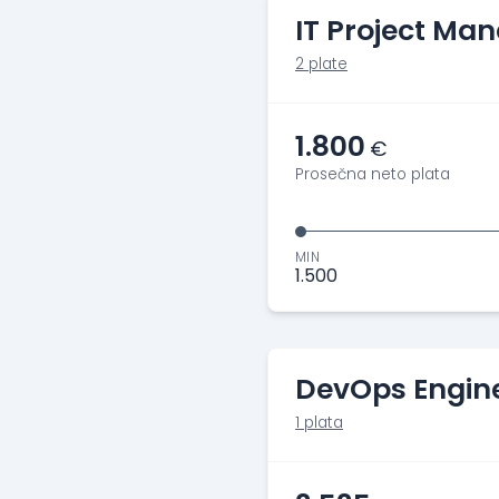
IT Project Ma
2 plate
1.800
€
Prosečna neto plata
MIN
1.500
DevOps Engin
1 plata