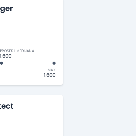
ager
PROSEK I MEDIJANA
1.600
MAX
1.600
tect