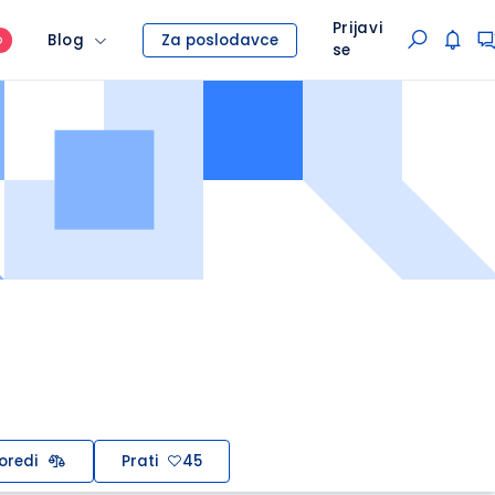
Prijavi
Blog
Za poslodavce
O
se
oredi
Prati
45