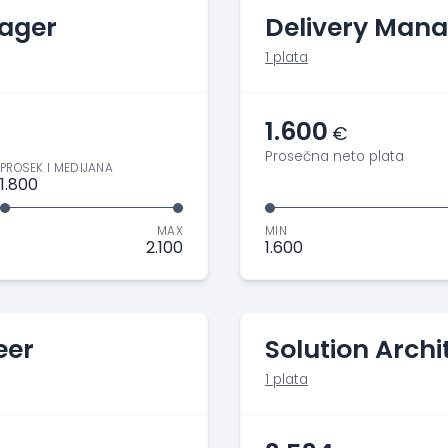
nager
Delivery Man
1 plata
1.600
€
Prosečna neto plata
PROSEK I MEDIJANA
1.800
MAX
MIN
2.100
1.600
eer
Solution Archi
1 plata