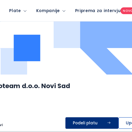
Plate
Kompanije
Priprema za intervju
NOV
team d.o.o. Novi Sad
Podeli platu
Up
vi