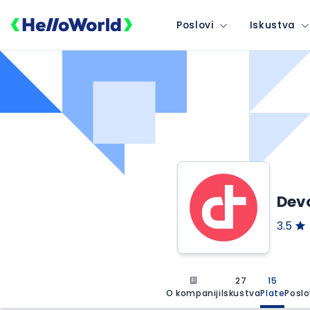
Poslovi
Iskustva
Devo
3.5
27
15
O kompaniji
Iskustva
Plate
Poslo