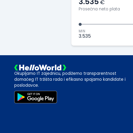
3.535
€
Prosečna neto plata
MIN
3.535
Okupljamo IT zajednicu, podižemo transparentnost
domaćeg IT tržišta rada i efikasno spajamo kandidate i
poslodavce.