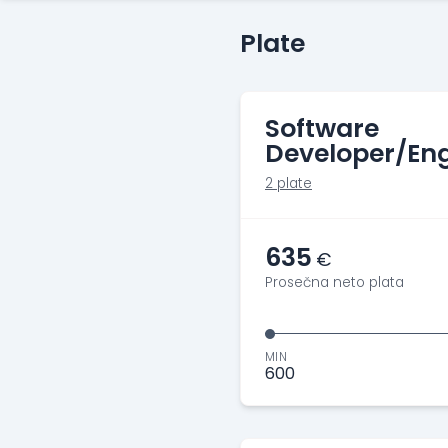
Plate
Software
Developer/Eng
2 plate
635
€
Prosečna neto plata
MIN
600