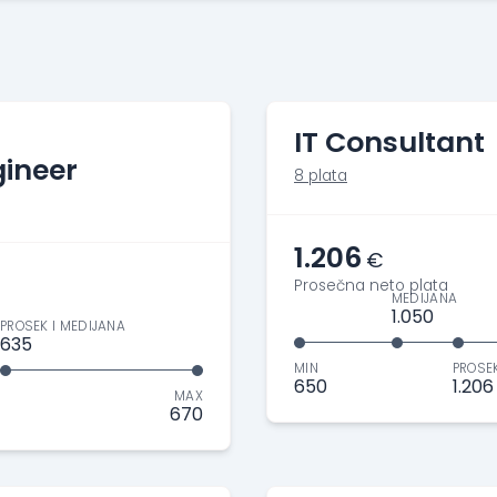
IT Consultant
ineer
8 plata
1.206
€
Prosečna neto plata
MEDIJANA
1.050
PROSEK I MEDIJANA
635
MIN
PROSE
650
1.206
MAX
670