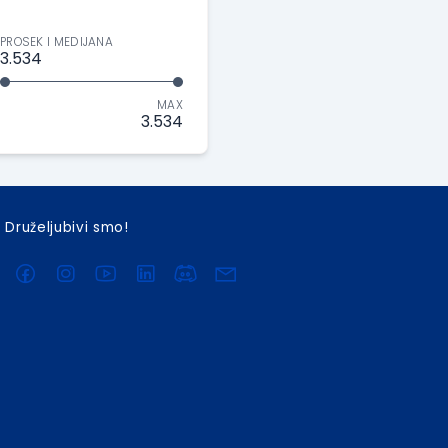
PROSEK I MEDIJANA
3.534
MAX
3.534
Druželjubivi smo!