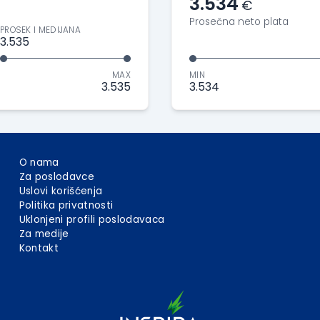
3.534
€
Prosečna neto plata
PROSEK I MEDIJANA
3.535
MAX
MIN
3.535
3.534
O nama
Za poslodavce
Uslovi korišćenja
Politika privatnosti
Uklonjeni profili poslodavaca
Za medije
Kontakt