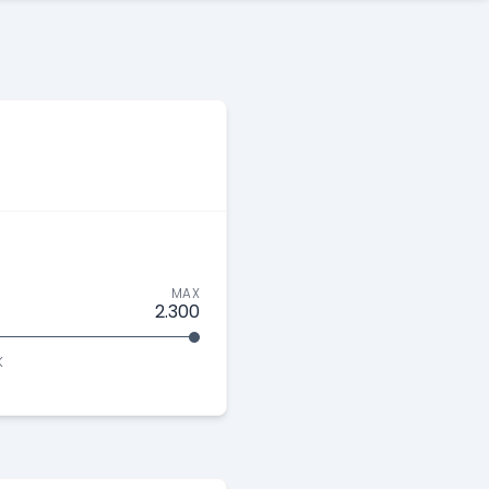
MAX
2.300
K