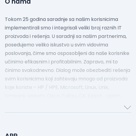
O nama
Tokom 25 godina saradnje sa našim korisnicima
implementirali smo i integrisali veliki broj raznih IT
proizvoda i rešenja. U saradnji sa našim partnerima,
posedujemo veliko iskustvo u svim vidovima
poslovanja, čime smo osposobljeni da naše korisnike
učinimo efikasnim i profitabilnim. Zapravo, mi to
činimo svakodnevno. Dialog može obezbediti rešenja
svim korisnicima koji zahtevaju mnogo od proizvoda
koje koriste – HP / HPE, Microsoft, Linux, Unix,
Vmware, Veeam, Cisco, Fujitsu, CA, Epson...
optim.
odnos karakteristike/funkcionalnost, integracija
rešenja, optimalni troškovi.
Naši proizvodi su
prilagođeni potrebama najrazličitijih korisnika u
raznim granama privrede, istraživačkim i društvenim
APR