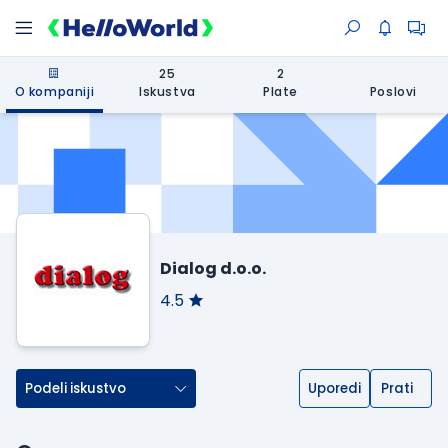
25
2
O kompaniji
Iskustva
Plate
Poslovi
Dialog d.o.o.
4.5
Podeli iskustvo
Uporedi
Prati