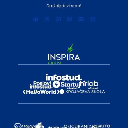
Druželjubivi smo!