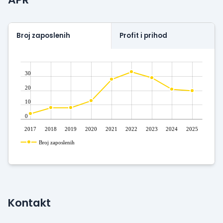
transakcija i pridobio poverenje više od 50 hiljada
korisnika.
Broj zaposlenih
Profit i prihod
30
20
10
0
2017
2018
2019
2020
2021
2022
2023
2024
2025
Broj zaposlenih
Kontakt