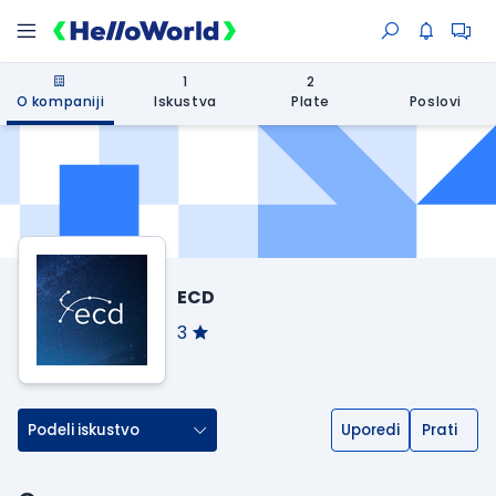
1
2
O kompaniji
Iskustva
Plate
Poslovi
ECD
3
Podeli iskustvo
Uporedi
Prati