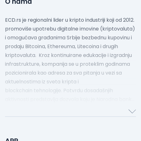
O nama
ECD.rs je regionalni lider u kripto industriji koji od 2012.
promoviše upotrebu digitalne imovine (kriptovaluta)
i omogućava građanima Srbije bezbednu kupovinu i
prodaju Bitcoina, Ethereuma, Litecoina i drugih
kriptovaluta.
Kroz kontinuirane edukacije i izgradnju
infrastrukture, kompanija se u proteklim godinama
pozicionirala kao adresa za sva pitanja u vezi sa
aktuelnostima iz sveta kripta i
blockchain tehnologije. Potvrdu dosadašnjih
aktivnosti predstavlja dozvola koju je Narodna banka
Srbije dodelila ECD-u na kraju 2022. godine.
Misija
kompanije je da kriptovalute postanu dostupne
svima i za više od 10 godina postojanja ECD je do sada
zabeležio preko 200 hiljada uspešno realizovanih
APR