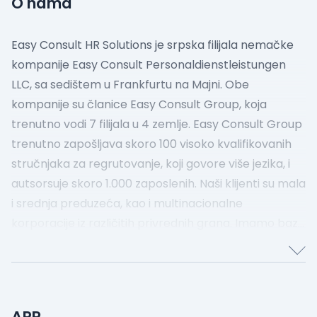
O nama
Easy Consult HR Solutions je srpska filijala nemačke
kompanije Easy Consult Personaldienstleistungen
LLC, sa sedištem u Frankfurtu na Majni.
Obe
kompanije su članice Easy Consult Group, koja
trenutno vodi 7 filijala u 4 zemlje. Easy Consult Group
trenutno zapošljava skoro 100 visoko kvalifikovanih
stručnjaka za regrutovanje, koji govore više jezika, i
autsorsuje skoro 1.000 zaposlenih. Naši klijenti su mala
i srednja preduzeća, kao i multinacionalne
korporacije iz različitih privrednih grana.
Imamo bazu
talenata sa od više od 80.000 kvalifikovanih
stručnjaka iz različitih sektora i više od 60.000
frilensera iz IT oblasti i inženjeringa. Easy Consult
Group je osnovana 2004. godine, a od 2010. do danas
APR