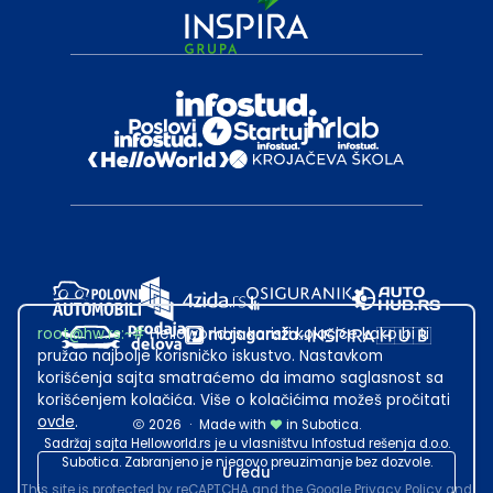
root@hw.rs
:~#
Helloworld.rs koristi kolačiće kako bi ti
pružao najbolje korisničko iskustvo. Nastavkom
korišćenja sajta smatraćemo da imamo saglasnost sa
korišćenjem kolačića. Više o kolačićima možeš pročitati
ovde
.
2026
·
Made with
in Subotica.
Sadržaj sajta Helloworld.rs je u vlasništvu Infostud rešenja d.o.o.
Subotica. Zabranjeno je njegovo preuzimanje bez dozvole.
U redu
This site is protected by reCAPTCHA and the Google
Privacy Policy
and