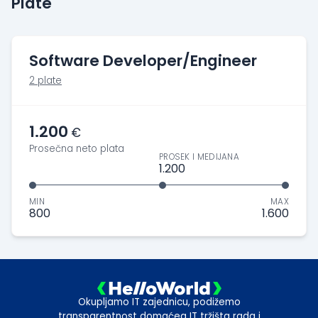
Plate
Software Developer/Engineer
2 plate
1.200
€
Prosečna neto plata
PROSEK I MEDIJANA
1.200
MIN
MAX
800
1.600
Okupljamo IT zajednicu, podižemo
transparentnost domaćeg IT tržišta rada i