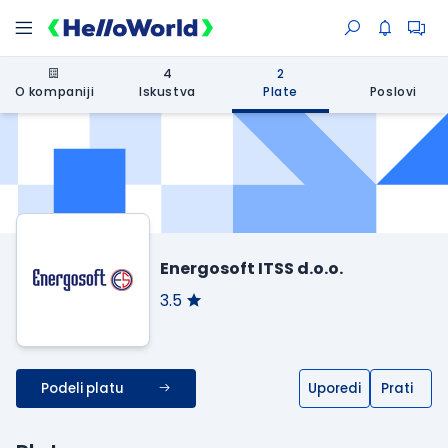
4
2
O kompaniji
Iskustva
Plate
Poslovi
Energosoft ITSS d.o.o.
3.5
Podeli platu
Uporedi
Prati