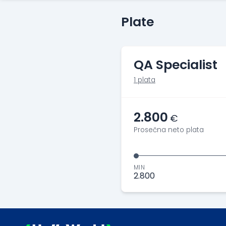
Plate
QA Specialist
1 plata
2.800
€
Prosečna neto plata
MIN
2.800