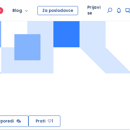
Prijavi
Blog
Za poslodavce
O
se
poredi
Prati
1