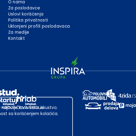
O nama
Za poslodavce
Uslovi korišćenja
Politika privatnosti
Uklonjeni profili poslodavaca
Za medije
Kontakt
 najbolje korisničko iskustvo.
st sa korišćenjem kolačića.