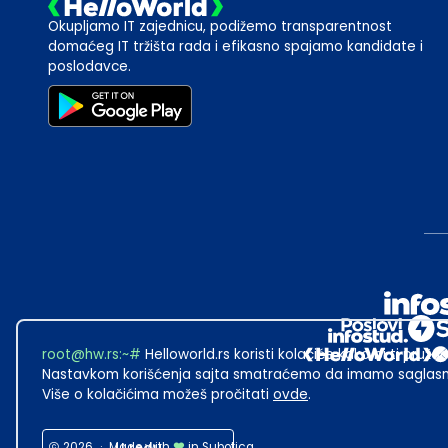
Okupljamo IT zajednicu, podižemo transparentnost
domaćeg IT tržišta rada i efikasno spajamo kandidate i
poslodavce.
root@hw.rs
:~#
Helloworld.rs koristi kolačiće kako bi ti pružao
Nastavkom korišćenja sajta smatraćemo da imamo saglasno
Više o kolačićima možeš pročitati
ovde
.
2026
·
Made with
in Subotica.