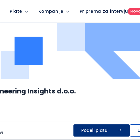
Plate
Kompanije
Priprema za intervju
NOV
neering Insights d.o.o.
Podeli platu
U
vi