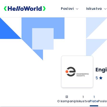
Poslovi
Iskustva
Engi
5
1
1
O kompaniji
Iskustva
Plate
Poslo