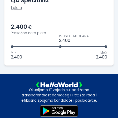
QA Specialist
1 plata
2.400
€
Prosečna neto plata
PROSEK I MEDIJANA
2.400
MIN
MAX
2.400
2.400
Okupljamo IT zajednicu, podižemo
transparentnost domaćeg IT tržišta rada i
efikasno spajamo kandidate i poslodavce.