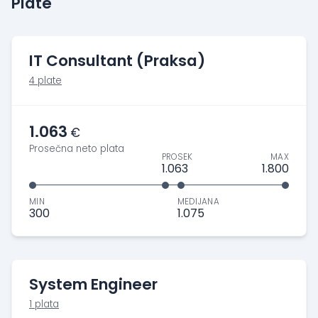
Plate
IT Consultant (Praksa)
4 plate
1.063
€
Prosečna neto plata
PROSEK
MAX
1.063
1.800
MIN
MEDIJANA
300
1.075
System Engineer
1 plata