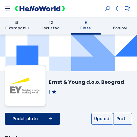
12
9
O kompaniji
Iskustva
Plate
Poslovi
Ernst & Young d.o.o. Beograd
1
Podeli platu
Uporedi
Prati