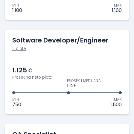
MIN
MAX
1.100
1.100
Software Developer/Engineer
2 plate
1.125
€
Prosečna neto plata
PROSEK I MEDIJANA
1.125
MIN
MAX
750
1.500