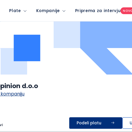
Plate
Kompanije
Priprema za intervju
NOV
pinion d.o.o
 kompaniju
Podeli platu
U
vi