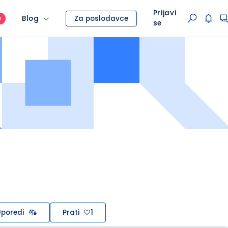
Prijavi
Blog
Za poslodavce
O
se
poredi
Prati
1