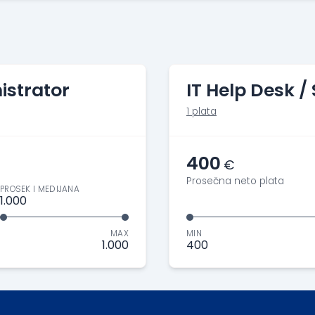
istrator
IT Help Desk /
1 plata
400
€
Prosečna neto plata
PROSEK I MEDIJANA
1.000
MAX
MIN
1.000
400