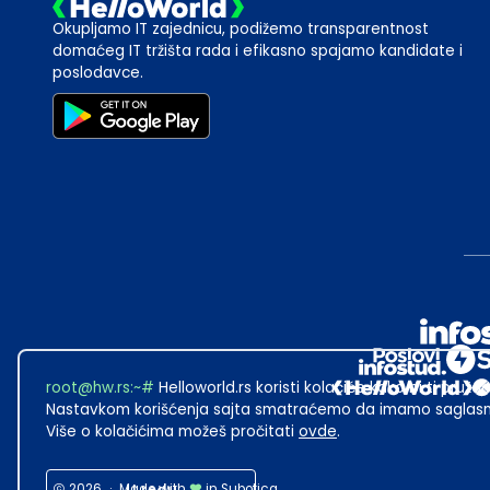
Okupljamo IT zajednicu, podižemo transparentnost
domaćeg IT tržišta rada i efikasno spajamo kandidate i
poslodavce.
root@hw.rs
:~#
Helloworld.rs koristi kolačiće kako bi ti pružao
Nastavkom korišćenja sajta smatraćemo da imamo saglasno
Više o kolačićima možeš pročitati
ovde
.
2026
·
Made with
in Subotica.