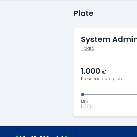
Plate
System Admin
1 plata
1.000
€
Prosečna neto plata
MIN
1.000