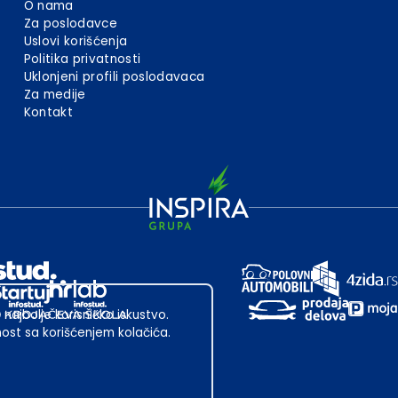
O nama
Za poslodavce
Uslovi korišćenja
Politika privatnosti
Uklonjeni profili poslodavaca
Za medije
Kontakt
 najbolje korisničko iskustvo.
st sa korišćenjem kolačića.