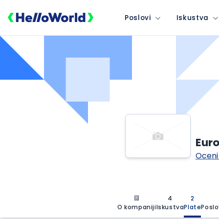
Poslovi
Iskustva
Euro
Oceni
4
2
O kompaniji
Iskustva
Plate
Poslo