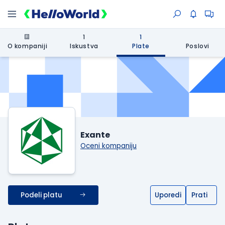
1
1
O kompaniji
Iskustva
Plate
Poslovi
Exante
Oceni kompaniju
Podeli platu
Uporedi
Prati