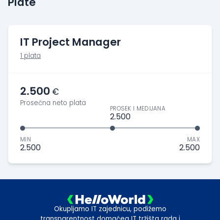
Plate
IT Project Manager
1 plata
2.500
€
Prosečna neto plata
PROSEK I MEDIJANA
2.500
MIN
MAX
2.500
2.500
Okupljamo IT zajednicu, podižemo
transparentnost domaćeg IT tržišta rada i