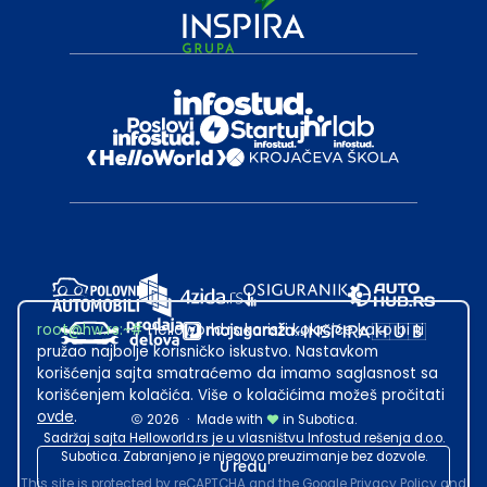
root@hw.rs
:~#
Helloworld.rs koristi kolačiće kako bi ti
pružao najbolje korisničko iskustvo. Nastavkom
korišćenja sajta smatraćemo da imamo saglasnost sa
korišćenjem kolačića. Više o kolačićima možeš pročitati
ovde
.
2026
·
Made with
in Subotica.
Sadržaj sajta Helloworld.rs je u vlasništvu Infostud rešenja d.o.o.
Subotica. Zabranjeno je njegovo preuzimanje bez dozvole.
U redu
This site is protected by reCAPTCHA and the Google
Privacy Policy
and