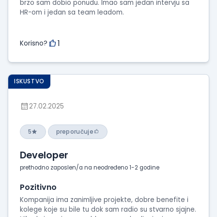
brzo sam dobio ponudu. Imao sam jedan intervju sa
HR-om i jedan sa team leadom.
1
Korisno?
ISKUSTVO
27.02.2025
5
preporučuje
Developer
prethodno zaposlen/a na neodređeno 1-2 godine
Pozitivno
Kompanija ima zanimljive projekte, dobre benefite i
kolege koje su bile tu dok sam radio su stvarno sjajne.