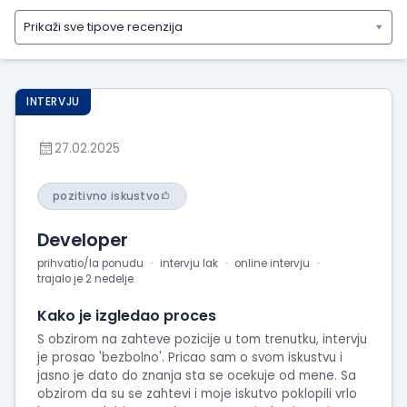
Prikaži sve tipove recenzija
Prikaži
sve
tipove
INTERVJU
recenzija
Prikaži
27.02.2025
iskustva
o
radu
pozitivno iskustvo
Prikaži
Developer
utiske
sa
prihvatio/la ponudu
intervju lak
online intervju
trajalo je 2 nedelje
intervjua
Kako je izgledao proces
S obzirom na zahteve pozicije u tom trenutku, intervju
je prosao 'bezbolno'. Pricao sam o svom iskustvu i
jasno je dato do znanja sta se ocekuje od mene. Sa
obzirom da su se zahtevi i moje iskutvo poklopili vrlo