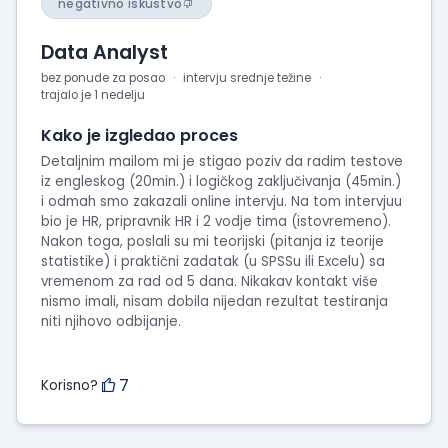
negativno iskustvo
Data Analyst
bez ponude za posao
intervju srednje težine
trajalo je 1 nedelju
Kako je izgledao proces
Detaljnim mailom mi je stigao poziv da radim testove
iz engleskog (20min.) i logičkog zaključivanja (45min.)
i odmah smo zakazali online intervju. Na tom intervjuu
bio je HR, pripravnik HR i 2 vodje tima (istovremeno).
Nakon toga, poslali su mi teorijski (pitanja iz teorije
statistike) i praktični zadatak (u SPSSu ili Excelu) sa
vremenom za rad od 5 dana. Nikakav kontakt više
nismo imali, nisam dobila nijedan rezultat testiranja
niti njihovo odbijanje.
7
Korisno?