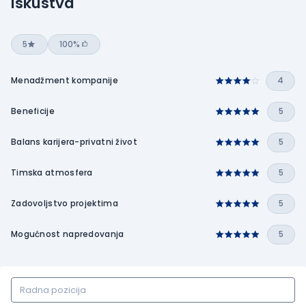
Iskustva
5
100%
Menadžment kompanije
4
Beneficije
5
Balans karijera-privatni život
5
Timska atmosfera
5
Zadovoljstvo projektima
5
Mogućnost napredovanja
5