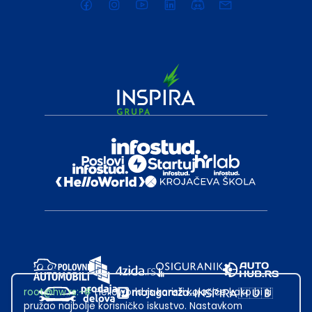
root@hw.rs
:~#
Helloworld.rs koristi kolačiće kako bi ti
pružao najbolje korisničko iskustvo. Nastavkom