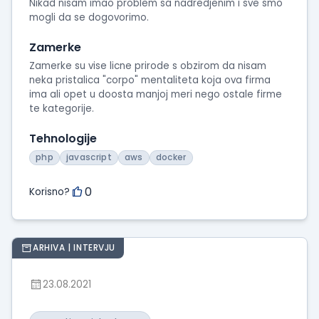
Nikad nisam imao problem sa nadredjenim i sve smo
mogli da se dogovorimo.
Zamerke
Zamerke su vise licne prirode s obzirom da nisam
neka pristalica "corpo" mentaliteta koja ova firma
ima ali opet u doosta manjoj meri nego ostale firme
te kategorije.
Tehnologije
php
javascript
aws
docker
0
Korisno?
ARHIVA | INTERVJU
23.08.2021