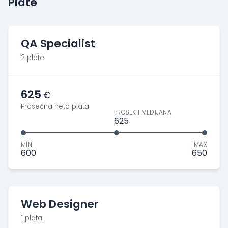
Plate
QA Specialist
2 plate
625
€
Prosečna neto plata
PROSEK I MEDIJANA
625
MIN
MAX
600
650
Web Designer
1 plata