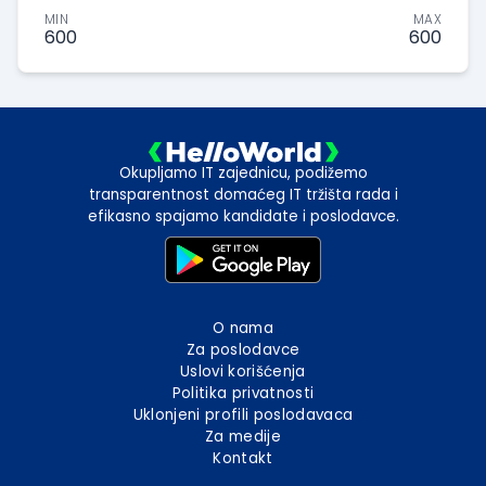
MIN
MAX
600
600
Okupljamo IT zajednicu, podižemo
transparentnost domaćeg IT tržišta rada i
efikasno spajamo kandidate i poslodavce.
O nama
Za poslodavce
Uslovi korišćenja
Politika privatnosti
Uklonjeni profili poslodavaca
Za medije
Kontakt