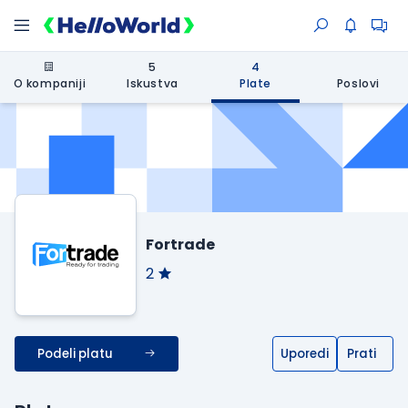
5
4
O kompaniji
Iskustva
Plate
Poslovi
Fortrade
2
Podeli platu
Uporedi
Prati