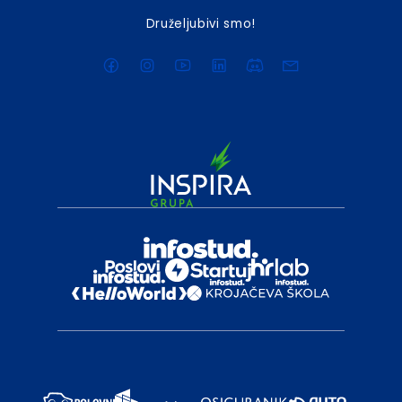
Druželjubivi smo!