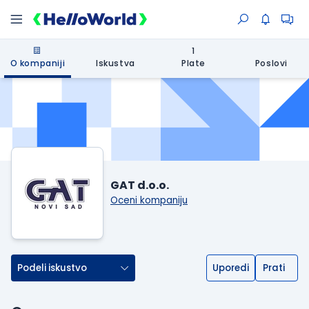
1
O kompaniji
Iskustva
Plate
Poslovi
GAT d.o.o.
Oceni kompaniju
Podeli iskustvo
Uporedi
Prati