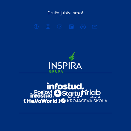
Druželjubivi smo!