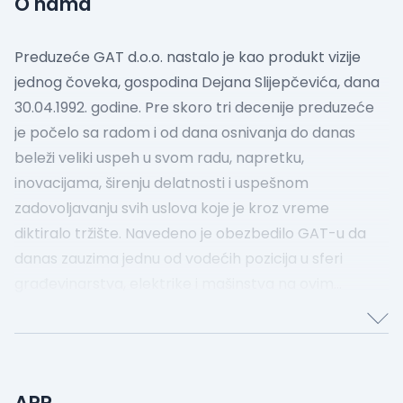
O nama
Preduzeće GAT d.o.o. nastalo je kao produkt vizije
jednog čoveka, gospodina Dejana Slijepčevića, dana
30.04.1992. godine. Pre skoro tri decenije preduzeće
je počelo sa radom i od dana osnivanja do danas
beleži veliki uspeh u svom radu, napretku,
inovacijama, širenju delatnosti i uspešnom
zadovoljavanju svih uslova koje je kroz vreme
diktiralo tržište. Navedeno je obezbedilo GAT-u da
danas zauzima jednu od vodećih pozicija u sferi
građevinarstva, elektrike i mašinstva na ovim
prostorima.
APR