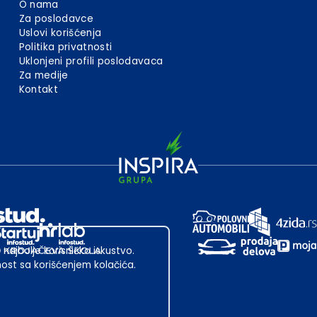
O nama
Za poslodavce
Uslovi korišćenja
Politika privatnosti
Uklonjeni profili poslodavaca
Za medije
Kontakt
 najbolje korisničko iskustvo.
st sa korišćenjem kolačića.