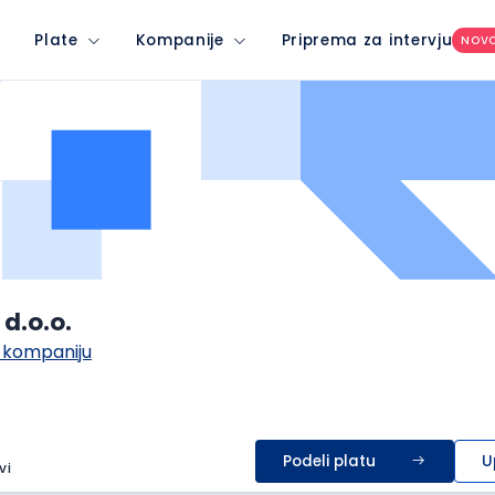
Plate
Kompanije
Priprema za intervju
NOV
d.o.o.
 kompaniju
Podeli platu
U
vi