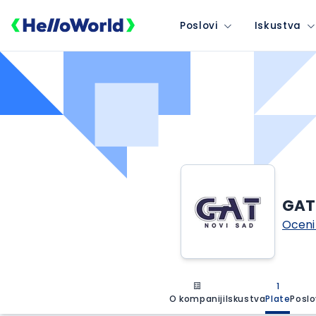
Poslovi
Iskustva
GAT 
Oceni
1
O kompaniji
Iskustva
Plate
Poslo