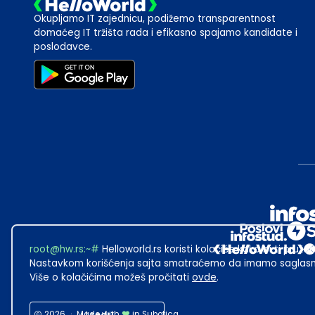
Okupljamo IT zajednicu, podižemo transparentnost
domaćeg IT tržišta rada i efikasno spajamo kandidate i
poslodavce.
root@hw.rs
:~#
Helloworld.rs koristi kolačiće kako bi ti pružao
Nastavkom korišćenja sajta smatraćemo da imamo saglasno
Više o kolačićima možeš pročitati
ovde
.
2026
·
Made with
in Subotica.