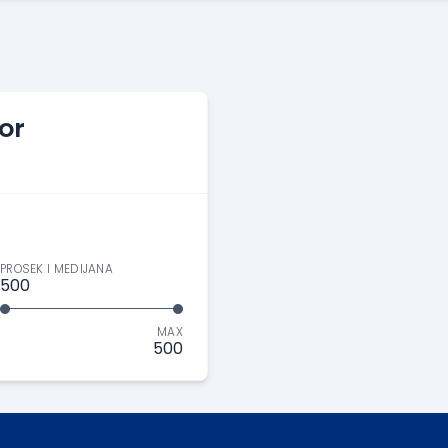
or
PROSEK I MEDIJANA
500
MAX
500