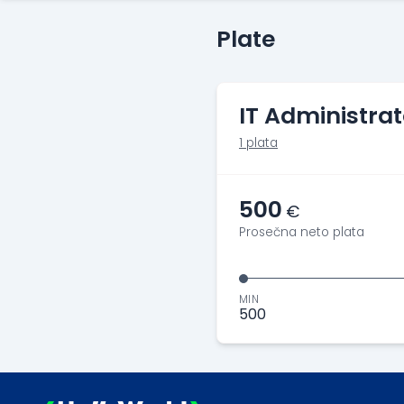
Plate
IT Administrat
1 plata
500
€
Prosečna neto plata
MIN
500