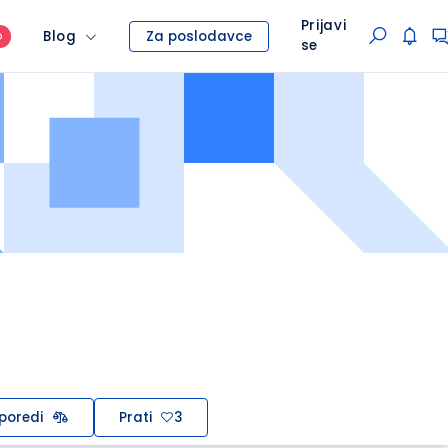
Prijavi
Blog
Za poslodavce
O
se
poredi
Prati
3