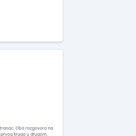
 stranac. Oba razgovora na
a prvog kruga u drugom,