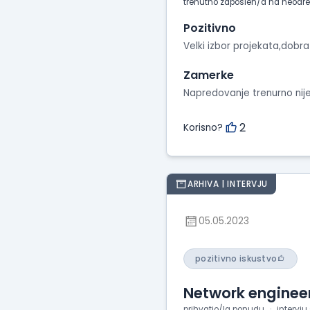
trenutno zaposlen/a na neodr
Pozitivno
Velki izbor projekata,dobr
Zamerke
Napredovanje trenurno ni
2
Korisno?
ARHIVA | INTERVJU
05.05.2023
pozitivno iskustvo
Network engineer
prihvatio/la ponudu
intervju