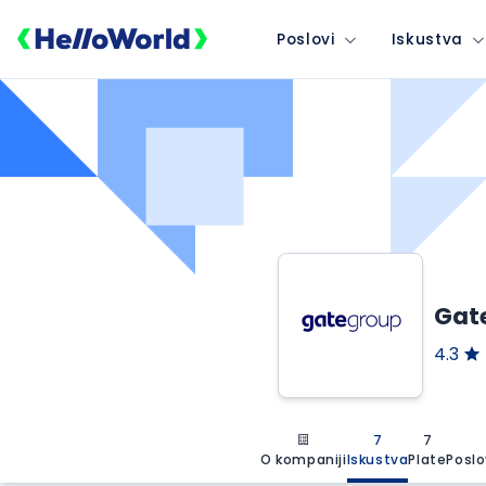
Poslovi
Iskustva
Gat
4.3
7
7
O kompaniji
Iskustva
Plate
Poslo