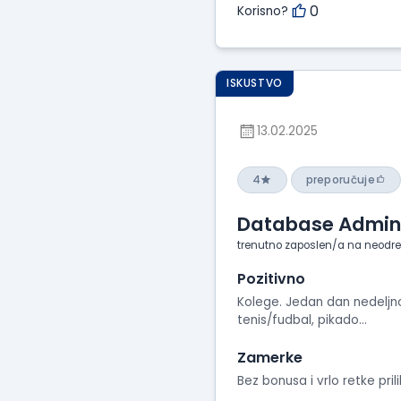
0
Korisno?
ISKUSTVO
13.02.2025
4
preporučuje
Database Admini
trenutno zaposlen/a na neodr
Pozitivno
Kolege. Jedan dan nedeljno 
tenis/fudbal, pikado...
Zamerke
Bez bonusa i vrlo retke pri