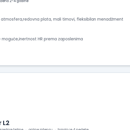
eđeno 2-4 godine
a atmosfera,redovna plata, mali timovi, fleksibilan menadžment
je moguće,inertnost HR prema zaposlenima
 L2
 srednje težine
online intervju
trajalo je 4 nedelje