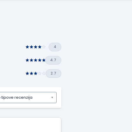
4
4.7
2.7
e tipove recenzija