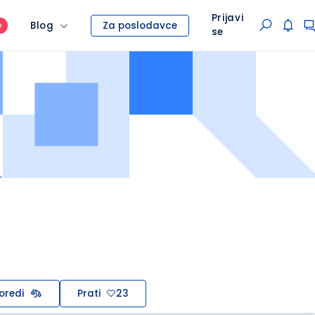
Prijavi
Blog
Za poslodavce
O
se
oredi
Prati
23