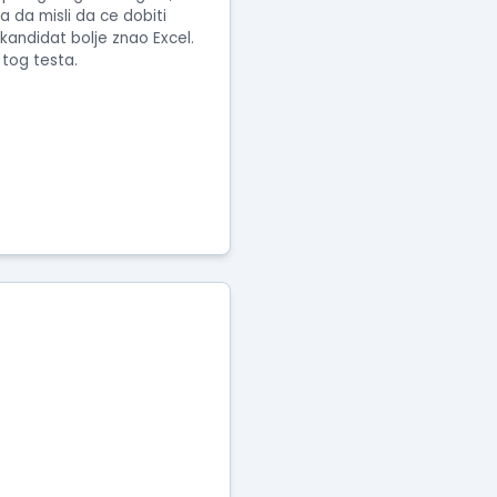
a da misli da ce dobiti
 kandidat bolje znao Excel.
tog testa.