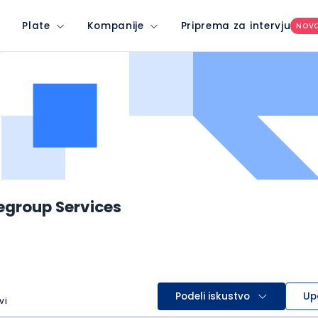
Plate
Kompanije
Priprema za intervju
NOV
egroup Services
Podeli iskustvo
Up
vi