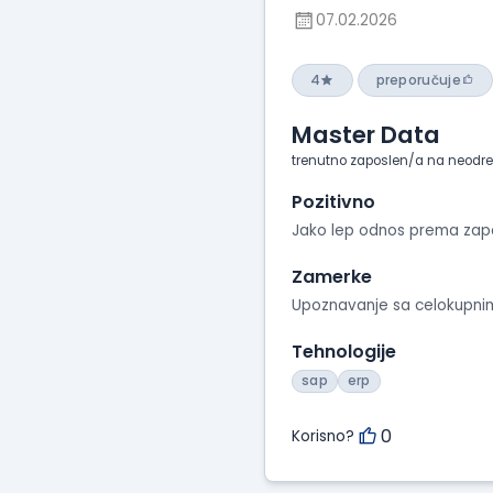
07.02.2026
4
preporučuje
Master Data
trenutno zaposlen/a na neodr
Pozitivno
Jako lep odnos prema zapos
Zamerke
Upoznavanje sa celokupnim
Tehnologije
sap
erp
0
Korisno?