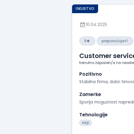
ISKUSTVO
10.04.2025
5
preporučuje
Customer service
trenutno zaposlen/a na neodr
Pozitivno
Stabilna firma, dobri timov
Zamerke
Sporija mogućnost napred
Tehnologije
sap