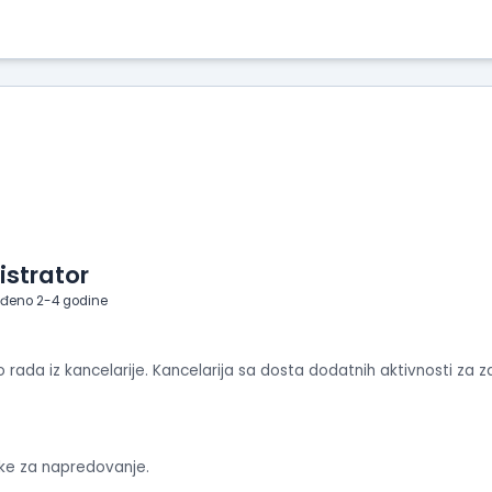
strator
eđeno 2-4 godine
rada iz kancelarije. Kancelarija sa dosta dodatnih aktivnosti za z
like za napredovanje.