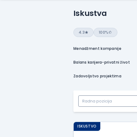
Iskustva
4.3
100%
Menadžment kompanije
Balans karijera-privatni život
Zadovoljstvo projektima
ISKUSTVO