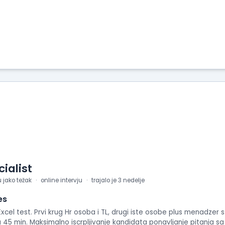
ialist
u jako težak
online intervju
trajalo je 3 nedelje
es
xcel test. Prvi krug Hr osoba i TL, drugi iste osobe plus menadzer
 45 min. Maksimalno iscrpljivanje kandidata ponavljanje pitanja s