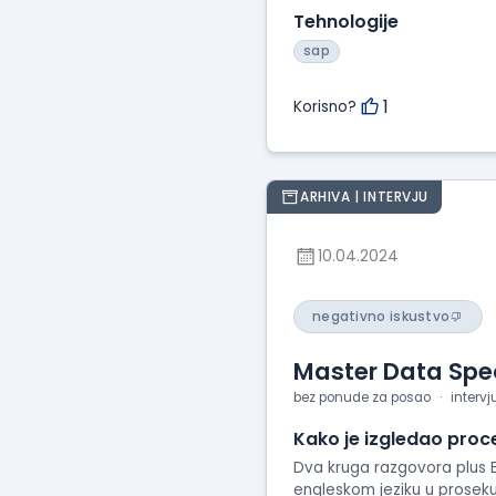
Tehnologije
sap
1
Korisno?
ARHIVA | INTERVJU
10.04.2024
negativno iskustvo
Master Data Spec
bez ponude za posao
intervj
Kako je izgledao proc
Dva kruga razgovora plus E
engleskom jeziku u proseku