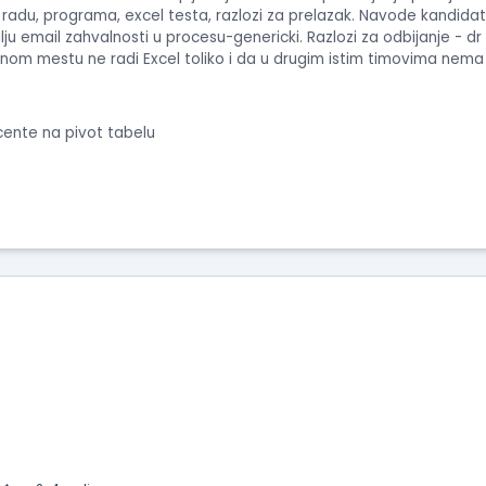
 radu, programa, excel testa, razlozi za prelazak. Navode kandidat
u email zahvalnosti u procesu-genericki. Razlozi za odbijanje - dr
om mestu ne radi Excel toliko i da u drugim istim timovima nema 
cente na pivot tabelu