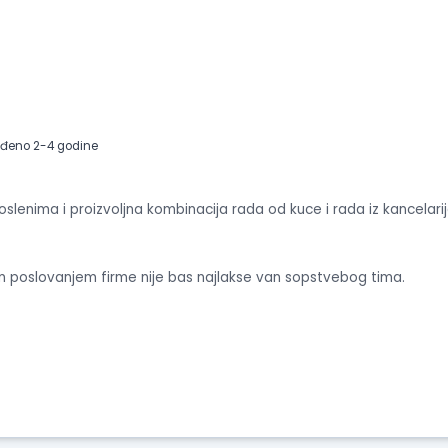
iskustva
o
radu
Prikaži
utiske
sa
eđeno 2-4 godine
intervjua
lenima i proizvoljna kombinacija rada od kuce i rada iz kancelarij
 poslovanjem firme nije bas najlakse van sopstvebog tima.