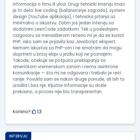
informacija o timu ili ulozi. Drugi tehnički intervju imao
je tri dela: live coding (balansiranje zagrada), system
design (YouTube aplikacija), i tehnička pitanja uz
minimalno o iskustvu. Zatim još jedan intervju sa
dodatnim LeetCode zadatkom. Tek u poslednjem
razgovoru sa menadžerom rečeno mi je da se koristi
PHP, iako sam se prijavila kao JavaScript ekspert.
Nemam iskustva sa PHP-om i ne smatram da mogu
doprineti u brzoj ekipi u jeziku koji ne poznajem.
Takođe, očekuje se potpuna preklapanja sa
američkom vremenskom zonom i nema asinhrone
komunikacije — što mi ne odgovara i trebalo je reći
ranije. Povukla sam se nakon druge ponude, ali bih to
uradila i bez nje. Ključne informacije su došle
prekasno, a proces nije bio transparentan.
13
Korisno?
INTERVJU