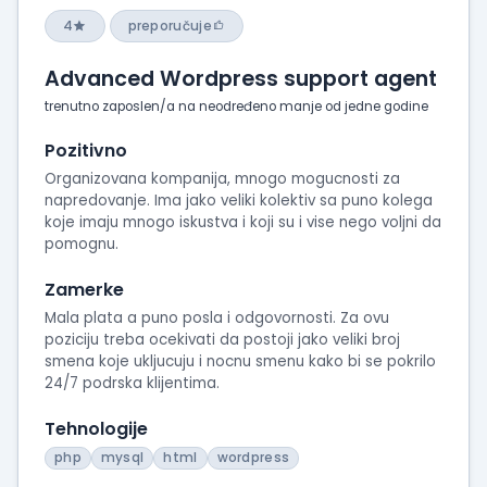
4
preporučuje
Advanced Wordpress support agent
trenutno zaposlen/a na neodređeno manje od jedne godine
Pozitivno
Organizovana kompanija, mnogo mogucnosti za
napredovanje. Ima jako veliki kolektiv sa puno kolega
koje imaju mnogo iskustva i koji su i vise nego voljni da
pomognu.
Zamerke
Mala plata a puno posla i odgovornosti. Za ovu
poziciju treba ocekivati da postoji jako veliki broj
smena koje ukljucuju i nocnu smenu kako bi se pokrilo
24/7 podrska klijentima.
Tehnologije
php
mysql
html
wordpress