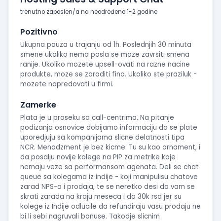
trenutno zaposlen/a na neodređeno 1-2 godine
Pozitivno
Ukupna pauza u trajanju od 1h. Poslednjih 30 minuta
smene ukoliko nema posla se moze zavrsiti smena
ranije. Ukoliko mozete upsell-ovati na razne nacine
produkte, moze se zaraditi fino. Ukoliko ste praziluk -
mozete napredovati u firmi.
Zamerke
Plata je u proseku sa call-centrima. Na pitanje
podizanja osnovice dobijamo informaciju da se plate
uporedjuju sa kompanijama slicne delatnosti tipa
NCR. Menadzment je bez kicme. Tu su kao ornament, i
da posalju novije kolege na PIP za metrike koje
nemaju veze sa performansom agenata. Deli se chat
queue sa kolegama iz indije - koji manipulisu chatove
zarad NPS-a i prodaja, te se neretko desi da vam se
skrati zarada na kraju meseca i do 30k rsd jer su
kolege iz Indije odlucile da refundiraju vasu prodaju ne
bi li sebi nagruvali bonuse. Takodje slicnim