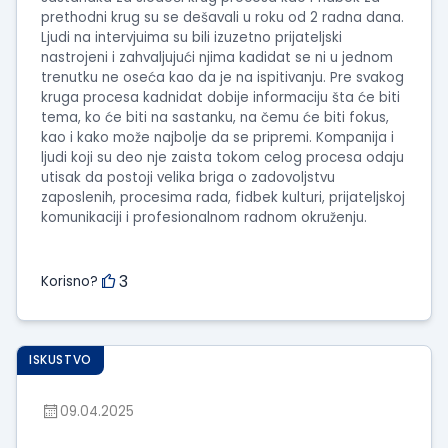
prethodni krug su se dešavali u roku od 2 radna dana.
Ljudi na intervjuima su bili izuzetno prijateljski
nastrojeni i zahvaljujući njima kadidat se ni u jednom
trenutku ne oseća kao da je na ispitivanju. Pre svakog
kruga procesa kadnidat dobije informaciju šta će biti
tema, ko će biti na sastanku, na čemu će biti fokus,
kao i kako može najbolje da se pripremi. Kompanija i
ljudi koji su deo nje zaista tokom celog procesa odaju
utisak da postoji velika briga o zadovoljstvu
zaposlenih, procesima rada, fidbek kulturi, prijateljskoj
komunikaciji i profesionalnom radnom okruženju.
3
Korisno?
ISKUSTVO
09.04.2025