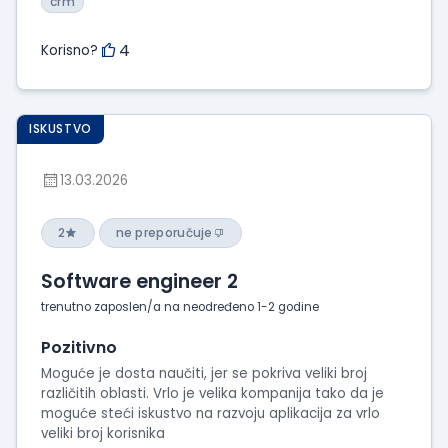
crm
4
Korisno?
ISKUSTVO
13.03.2026
2
ne preporučuje
Software engineer 2
trenutno zaposlen/a na neodređeno 1-2 godine
Pozitivno
Moguće je dosta naučiti, jer se pokriva veliki broj
različitih oblasti. Vrlo je velika kompanija tako da je
moguće steći iskustvo na razvoju aplikacija za vrlo
veliki broj korisnika