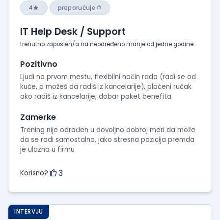
4
preporučuje
IT Help Desk / Support
trenutno zaposlen/a na neodređeno manje od jedne godine
Pozitivno
Ljudi na prvom mestu, flexibilni način rada (radi se od
kuće, a možeš da radiš iz kancelarije), plaćeni ručak
ako radiš iz kancelarije, dobar paket benefita
Zamerke
Trening nije odrađen u dovoljno dobroj meri da može
da se radi samostalno, jako stresna pozicija premda
je ulazna u firmu
3
Korisno?
INTERVJU