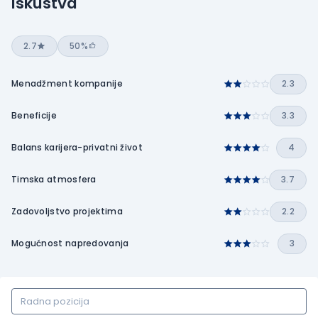
Iskustva
2.7
50%
Menadžment kompanije
2.3
Beneficije
3.3
Balans karijera-privatni život
4
Timska atmosfera
3.7
Zadovoljstvo projektima
2.2
Mogućnost napredovanja
3