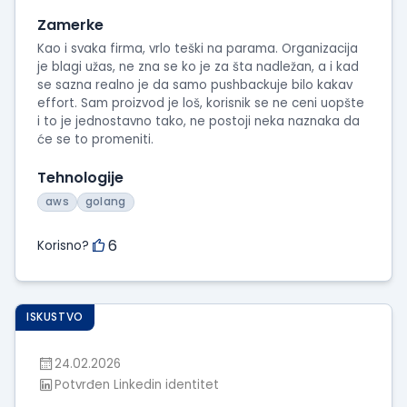
Zamerke
Kao i svaka firma, vrlo teški na parama. Organizacija
je blagi užas, ne zna se ko je za šta nadležan, a i kad
se sazna realno je da samo pushbackuje bilo kakav
effort. Sam proizvod je loš, korisnik se ne ceni uopšte
i to je jednostavno tako, ne postoji neka naznaka da
će se to promeniti.
Tehnologije
aws
golang
6
Korisno?
ISKUSTVO
24.02.2026
Potvrđen Linkedin identitet