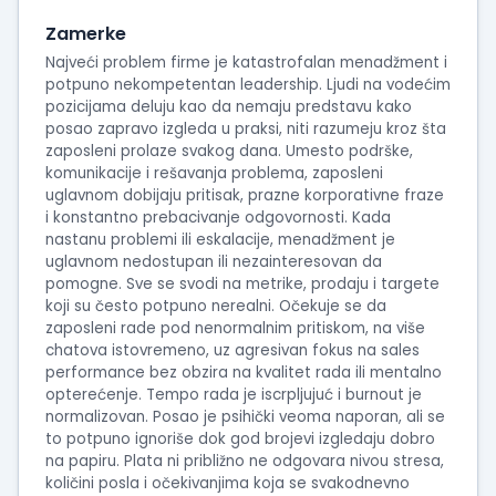
Zamerke
Najveći problem firme je katastrofalan menadžment i
potpuno nekompetentan leadership. Ljudi na vodećim
pozicijama deluju kao da nemaju predstavu kako
posao zapravo izgleda u praksi, niti razumeju kroz šta
zaposleni prolaze svakog dana. Umesto podrške,
komunikacije i rešavanja problema, zaposleni
uglavnom dobijaju pritisak, prazne korporativne fraze
i konstantno prebacivanje odgovornosti. Kada
nastanu problemi ili eskalacije, menadžment je
uglavnom nedostupan ili nezainteresovan da
pomogne. Sve se svodi na metrike, prodaju i targete
koji su često potpuno nerealni. Očekuje se da
zaposleni rade pod nenormalnim pritiskom, na više
chatova istovremeno, uz agresivan fokus na sales
performance bez obzira na kvalitet rada ili mentalno
opterećenje. Tempo rada je iscrpljujuć i burnout je
normalizovan. Posao je psihički veoma naporan, ali se
to potpuno ignoriše dok god brojevi izgledaju dobro
na papiru. Plata ni približno ne odgovara nivou stresa,
količini posla i očekivanjima koja se svakodnevno