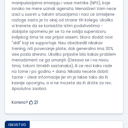
manipulacijama smanjuju i vase metrike (NPS), koje
ionako ne mere ucinak agenata. Menadzeri Vam nece
izaci u susret u takvim situacijama i naci ce izmisljene
razloge zasto je to okej od strane tih kolega. Ukoliko
vi krenete da se korisistite istim poduhvatima -
dobijate opomenu jer se to ne svidja supervizoru
indijskog tima te vas prijavi vasem. Skoro dodat novi
"skill" koji se supportuje. Nisu obezbedili nikakav
trening, niti povecanje plate, dok generalno ima 30%
vise posla dnevno. Ukoliko prijavite bilo kakav problem
menadzment ce ga umanjiti (Desava se i na nivou
tima, tokom timskih sastanaka), ili ce reci kako rade
na tome i po godinu + dana. Nikada necete dobiti
tacne - clear informacije jer im je lakse tako da ih
kasnije opovrgnu, a vi ne mozete da ih drzite za rec.
Apsolutno zaobici.
21
Korisno?
ISKUSTVO