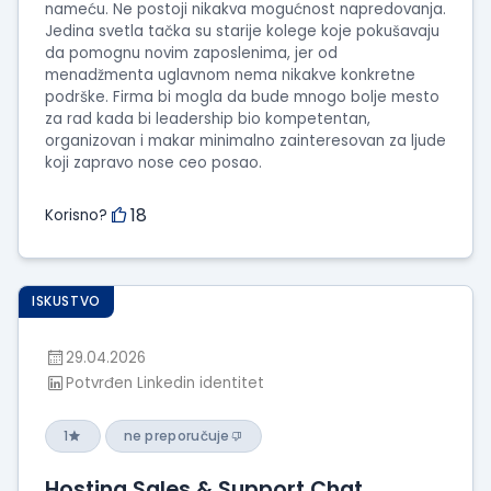
nameću. Ne postoji nikakva mogućnost napredovanja.
Jedina svetla tačka su starije kolege koje pokušavaju
da pomognu novim zaposlenima, jer od
menadžmenta uglavnom nema nikakve konkretne
podrške. Firma bi mogla da bude mnogo bolje mesto
za rad kada bi leadership bio kompetentan,
organizovan i makar minimalno zainteresovan za ljude
koji zapravo nose ceo posao.
18
Korisno?
ISKUSTVO
29.04.2026
Potvrđen Linkedin identitet
1
ne preporučuje
Hosting Sales & Support Chat