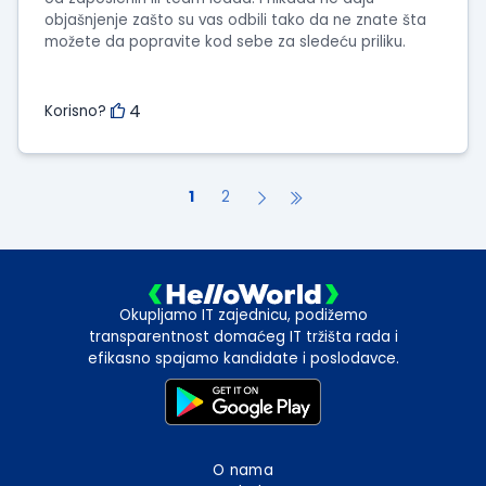
objašnjenje zašto su vas odbili tako da ne znate šta
možete da popravite kod sebe za sledeću priliku.
4
Korisno?
1
2
Okupljamo IT zajednicu, podižemo
transparentnost domaćeg IT tržišta rada i
efikasno spajamo kandidate i poslodavce.
O nama