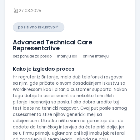
27.03.2025
pozitivno iskustvo
Advanced Technical Care
Representative
bez ponude za posao
intervju lak
online intervju
Kako je izgledao proces
Hr regruter iz Britanije, malo duži telefonski razgovor
sa njim, gde pričate o svom dosadašnjem iskustvu sa
WordPressom kao i pitanja customer supporta. Nakon
toga dobijete assessment sa nekoliko tehničkih
pitanja i scenarija sa posla. I ako dobro uradite taj
test idete na tehnički razgovor. Ovaj put posle samog
assessmenta stiže njihov generički mejl sa
odbijenicom. Ukratko ništa vam ne garantuje da i da
dođete do tehničkog intervjua da ćete prići dalje, jer
se u firmu primaju uglavnom oni koji imaku jak referal
od zaposlenih ili team leada. I nikada ne daju