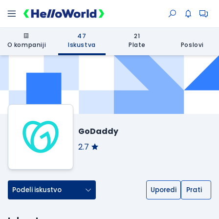
47
21
O kompaniji
Iskustva
Plate
Poslovi
GoDaddy
2.7
Podeli iskustvo
Uporedi
Prati