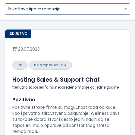
Prikaži sve tipove recenzija
Prikaži
sve
tipove
ISKUSTVO
recenzija
Prikaži
29.07.2026
iskustva
o
radu
1
ne preporučuje
Prikaži
Hosting Sales & Support Chat
utiske
sa
trenutno zaposlen/a na neodređeno manje od jedne godine
intervjua
Pozitivno
Pozitivne strane firme su mogućnost rada od kuće,
kao i privatno zdravstveno osiguranje. Wellness days
su takođe dobra stvar i često jedini način da se
zaposleni malo oporave od konstantnog stresa i
tempa rada.