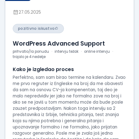
27.05.2025
pozitivno iskustvo
WordPress Advanced Support
prihvatio/la ponudu
intervju težak
online intervju
trajalo je 4 nedelje
Kako je izgledao proces
Perfektno, sam sam birao termine na kalendaru. Zvao
me prvo regruter iz Engleske na broj da me obavesti
da sam na osnovu CV-ja kompenentan, taj deo je
malo nepredvidiv jer jako ne formalno zove na broj i
ako se ne javiš u tom momentu može da bude posle
zauzet predpostavljam. Nakon toga interviju sa 2
predstavnika iz Srbije, tehnička pitanja, test znanja
koja su njima potrebna i generalna pitanja i
upoznavanje formalno i ne formalno, jako prijatan
razgovor generalno. Posle me je zvala još jedna