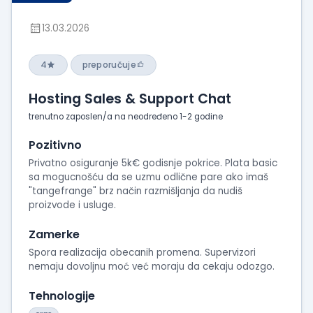
13.03.2026
4
preporučuje
Hosting Sales & Support Chat
trenutno zaposlen/a na neodređeno 1-2 godine
Pozitivno
Privatno osiguranje 5k€ godisnje pokrice. Plata basic
sa mogucnošću da se uzmu odlične pare ako imaš
"tangefrange" brz način razmišljanja da nudiš
proizvode i usluge.
Zamerke
Spora realizacija obecanih promena. Supervizori
nemaju dovoljnu moć već moraju da cekaju odozgo.
Tehnologije