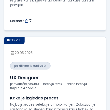
regruterka iz Engleske da čestita i da kaže da sam
primljen.
7
Korisno?
INTERVJU
20.05.2025
pozitivno iskustvo
UX Designer
prihvatio/la ponudu
intervju težak
online intervju
trajalo je 4 nedelje
Kako je izgledao proces
Najbolji proces selekcije u mojoj karijeri. Zakazivanje
sastanaka za sledeći krug procesa kao i fidbek za