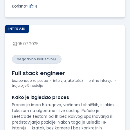
4
Korisno?
INTERVJU
05.07.2025
negativno iskustvo
Full stack engineer
bez ponude za posao
intervju jako težak
online intervju
trajalo je 5 nedelja
Kako je izgledao proces
Proces je imao 5 krugova, većinom tehničkih, s jakim
fokusom na algoritme i live coding. Počelo je
LeetCode testom od 1h bez ikakvog upoznavanja ili
predstavljanja pozicije. Nakon toga je usledio HR
intervju — kratak, bez kamere i bez konkretnih