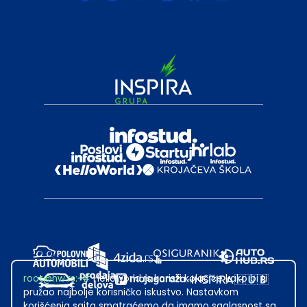
root@hw.rs
:~#
Helloworld.rs koristi kolačiće kako bi ti
pružao najbolje korisničko iskustvo. Nastavkom
korišćenja sajta smatraćemo da imamo saglasnost sa