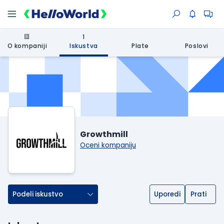
1
O kompaniji
Iskustva
Plate
Poslovi
Growthmill
Oceni kompaniju
Podeli iskustvo
Uporedi
Prati