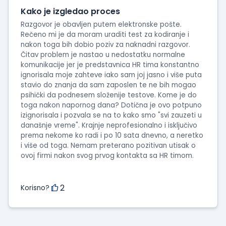
intervjua
Kako je izgledao proces
Razgovor je obavljen putem elektronske pošte.
Rečeno mi je da moram uraditi test za kodiranje i
nakon toga bih dobio poziv za naknadni razgovor.
Čitav problem je nastao u nedostatku normalne
komunikacije jer je predstavnica HR tima konstantno
ignorisala moje zahteve iako sam joj jasno i više puta
stavio do znanja da sam zaposlen te ne bih mogao
psihički da podnesem složenije testove. Kome je do
toga nakon napornog dana? Dotična je ovo potpuno
izignorisala i pozvala se na to kako smo "svi zauzeti u
današnje vreme". Krajnje neprofesionalno i isključivo
prema nekome ko radi i po 10 sata dnevno, a neretko
i više od toga. Nemam preterano pozitivan utisak o
ovoj firmi nakon svog prvog kontakta sa HR timom.
2
Korisno?