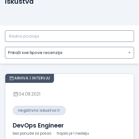
Iskustva
Prikaži sve tipove recenzija
Prikaži
sve
tipove
ARHIVA | INTERVJU
recenzija
Prikaži
04.08.2021
iskustva
o
radu
negativno iskustvo
Prikaži
DevOps Engineer
utiske
sa
bez ponude za posao
trajalo je 1 nedelju