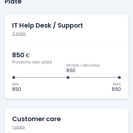
Plate
IT Help Desk / Support
3 plate
850
€
Prosečna neto plata
PROSEK I MEDIJANA
850
MIN
MAX
850
850
Customer care
1 plata