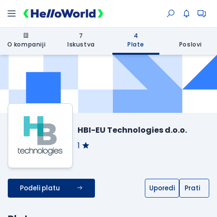
7
4
O kompaniji
Iskustva
Plate
Poslovi
HBI-EU Technologies d.o.o.
1
Podeli platu
Uporedi
Prati