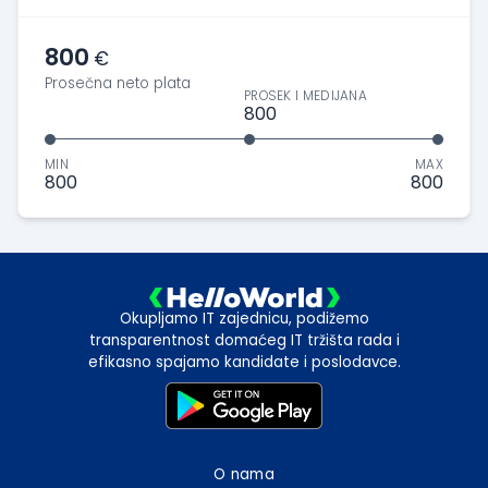
800
€
Prosečna neto plata
PROSEK I MEDIJANA
800
MIN
MAX
800
800
Okupljamo IT zajednicu, podižemo
transparentnost domaćeg IT tržišta rada i
efikasno spajamo kandidate i poslodavce.
O nama