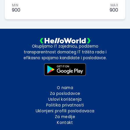
MIN
MAX
900
900
Okupljamo IT zajednicu, podižemo
transparentnost domaćeg IT tržišta rada i
efikasno spajamo kandidate i poslodavce.
O nama
Za poslodavce
Uslovi korišćenja
Politika privatnosti
Uklonjeni profili poslodavaca
Za medije
Kontakt