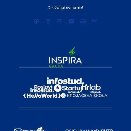
Druželjubivi smo!