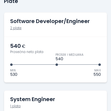
Plate
Software Developer/Engineer
2 plate
540
€
Prosečna neto plata
PROSEK I MEDIJANA
540
MIN
MAX
530
550
System Engineer
1 plata