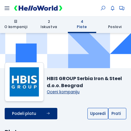
2
4
O kompaniji
Iskustva
Plate
Poslovi
HBIS GROUP Serbia Iron & Steel
d.o.o. Beograd
Oceni kompaniju
Podeli platu
Uporedi
Prati