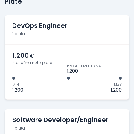
Plate
DevOps Engineer
1 plata
1.200
€
Prosečna neto plata
PROSEK I MEDIJANA
1.200
MIN
MAX
1.200
1.200
Software Developer/Engineer
1 plata