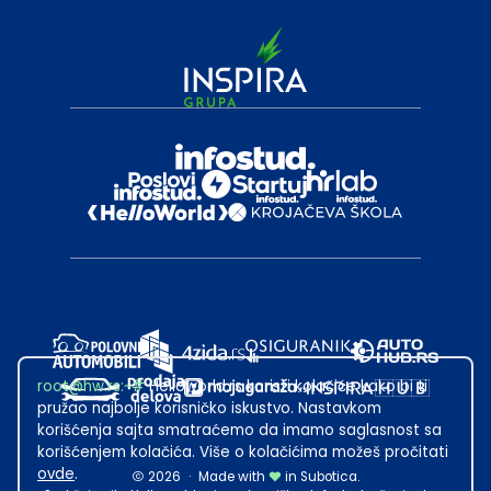
root@hw.rs
:~#
Helloworld.rs koristi kolačiće kako bi ti
pružao najbolje korisničko iskustvo. Nastavkom
korišćenja sajta smatraćemo da imamo saglasnost sa
korišćenjem kolačića. Više o kolačićima možeš pročitati
ovde
.
2026
·
Made with
in Subotica.