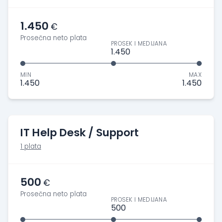
1.450
€
Prosečna neto plata
PROSEK I MEDIJANA
1.450
MIN
MAX
1.450
1.450
IT Help Desk / Support
1 plata
500
€
Prosečna neto plata
PROSEK I MEDIJANA
500