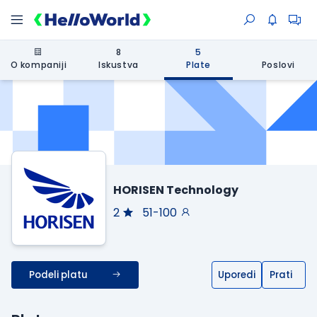
8
5
O kompaniji
Iskustva
Plate
Poslovi
HORISEN Technology
2
51-100
Podeli platu
Uporedi
Prati