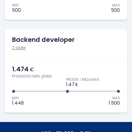
MIN
MAX
500
500
Backend developer
2 plate
1.474
€
Prosečna neto plata
PROSEK I MEDIJANA
1.474
MIN
MAX
1.448
1.500