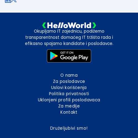
Okupljamo IT zajednicu, podižemo
transparentnost domaćeg IT tržišta rada i
efikasno spajamo kandidate i poslodavce.
O nama
Za poslodavce
Uslovi korišćenja
Politika privatnosti
Uklonjeni profili poslodavaca
Za medije
Kontakt
Druželjubivi smo!