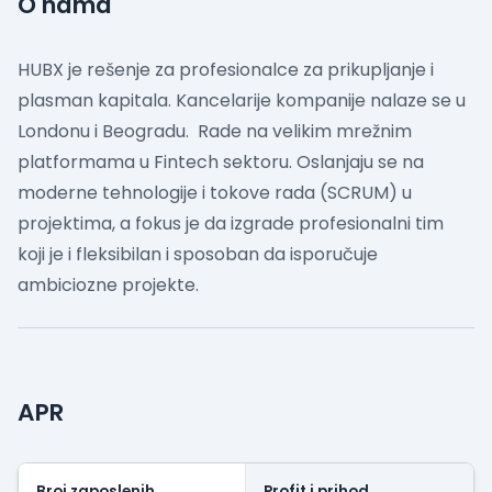
O nama
HUBX je rešenje za profesionalce za prikupljanje i
plasman kapitala. Kancelarije kompanije nalaze se u
Londonu i Beogradu.
Rade na velikim mrežnim
platformama u Fintech sektoru. Oslanjaju se na
moderne tehnologije i tokove rada (SCRUM) u
projektima, a fokus je da izgrade profesionalni tim
koji je i fleksibilan i sposoban da isporučuje
ambiciozne projekte.
APR
Broj zaposlenih
Profit i prihod