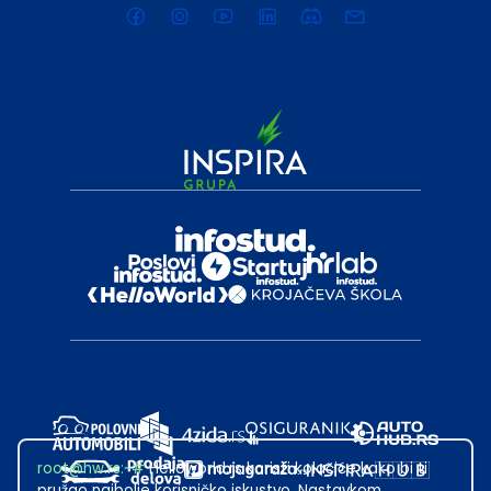
root@hw.rs
:~#
Helloworld.rs koristi kolačiće kako bi ti
pružao najbolje korisničko iskustvo. Nastavkom