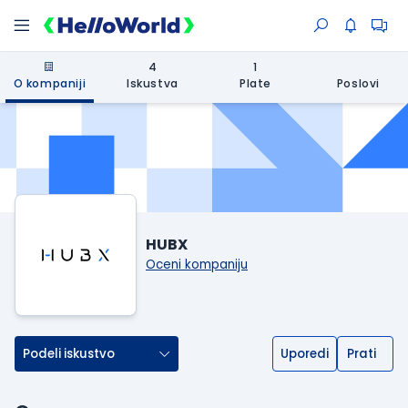
4
1
O kompaniji
Iskustva
Plate
Poslovi
HUBX
Oceni kompaniju
Podeli iskustvo
Uporedi
Prati