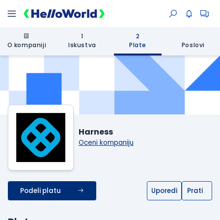
1
2
O kompaniji
Iskustva
Plate
Poslovi
Harness
Oceni kompaniju
Podeli platu
Uporedi
Prati