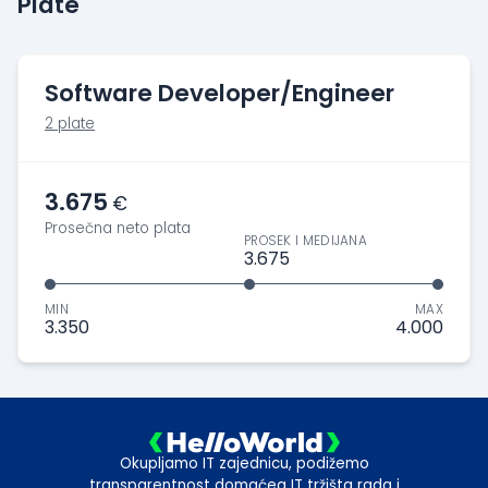
Plate
Software Developer/Engineer
2 plate
3.675
€
Prosečna neto plata
PROSEK I MEDIJANA
3.675
MIN
MAX
3.350
4.000
Okupljamo IT zajednicu, podižemo
transparentnost domaćeg IT tržišta rada i