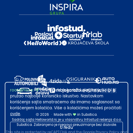
root@hw.rs
:~#
Helloworld.rs koristi kolačiće kako bi ti
pružao najbolje korisničko iskustvo. Nastavkom
korišćenja sajta smatraćemo da imamo saglasnost sa
korišćenjem kolačića. Više o kolačićima možeš pročitati
ovde
.
2026
·
Made with
in Subotica.
Sadržaj sajta Helloworld.rs je u vlasništvu Infostud rešenja d.o.o.
Subotica. Zabranjeno je njegovo preuzimanje bez dozvole.
U redu
This site is protected by reCAPTCHA and the Google
Privacy Policy
and