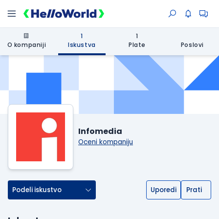
1
1
O kompaniji
Iskustva
Plate
Poslovi
Infomedia
Oceni kompaniju
Podeli iskustvo
Uporedi
Prati