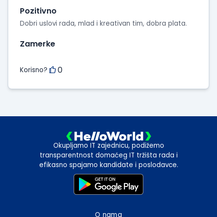
intervjua
Pozitivno
Dobri uslovi rada, mlad i kreativan tim, dobra plata.
Zamerke
0
Korisno?
Okupljamo IT zajednicu, podižemo
transparentnost domaćeg IT tržišta rada i
efikasno spajamo kandidate i poslodavce.
O nama