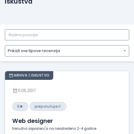
Iskustva
Prikaži sve tipove recenzija
Prikaži
sve
tipove
ARHIVA | ISKUSTVO
recenzija
Prikaži
11.05.2017
iskustva
o
radu
5
preporučuje
Prikaži
Web designer
utiske
sa
trenutno zaposlen/a na neodređeno 2-4 godine