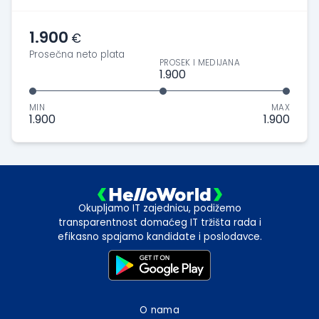
1.900
€
Prosečna neto plata
PROSEK I MEDIJANA
1.900
MIN
MAX
1.900
1.900
Okupljamo IT zajednicu, podižemo
transparentnost domaćeg IT tržišta rada i
efikasno spajamo kandidate i poslodavce.
O nama