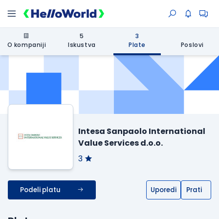
5
3
O kompaniji
Iskustva
Plate
Poslovi
Intesa Sanpaolo International
Value Services d.o.o.
3
Podeli platu
Uporedi
Prati