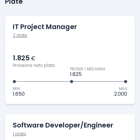
Plate
IT Project Manager
2 plate
1.825
€
Prosečna neto plata
PROSEK I MEDIJANA
1.825
MIN
MAX
1.650
2.000
Software Developer/Engineer
1 plata