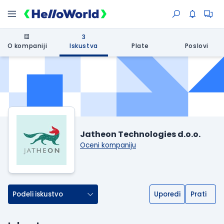
3
O kompaniji
Iskustva
Plate
Poslovi
Jatheon Technologies d.o.o.
Oceni kompaniju
Podeli iskustvo
Uporedi
Prati