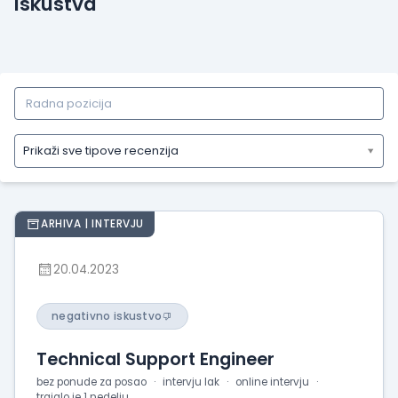
Iskustva
Prikaži sve tipove recenzija
Prikaži
sve
tipove
ARHIVA | INTERVJU
recenzija
Prikaži
20.04.2023
iskustva
o
radu
negativno iskustvo
Prikaži
Technical Support Engineer
utiske
sa
bez ponude za posao
intervju lak
online intervju
trajalo je 1 nedelju