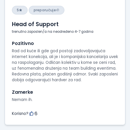
5
preporučuje
Head of Support
trenutno zaposlen/a na neodređeno 4-7 godina
Pozitivno
Rad od kuće ili gde god postoji zadovoljavajuća
internet konekcija, ali je i kompanijska kancelarija uvek
na raspolaganju. Odličan kolektiv u kome se ceni rad,
uz fenomenalna druženja na team building eventima.
Redovna plata, plaćen godišnji odmor. Svaki zaposleni
dobija odgovarajući hardver za rad.
Zamerke
Nemam ih.
6
Korisno?