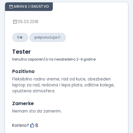
ARHIVA | ISKUSTVO
05.03.2018
5
preporučuje
Tester
trenutno zaposlen/a na neodređeno 2-4 godine
Pozitivno
Fleksibilno radno vreme, rad od kuće, obezbeđen
laptop za rad, redovna i lepa plata, odlične kolege,
opuštena atmosfera.
Zamerke
Nemam šta da zamerim.
8
Korisno?