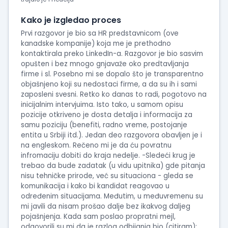
intervjua
Kako je izgledao proces
Prvi razgovor je bio sa HR predstavnicom (ove
kanadske kompanije) koja me je prethodno
kontaktirala preko LinkedIn-a. Razgovor je bio sasvim
opušten i bez mnogo gnjavaže oko predtavljanja
firme i sl. Posebno mi se dopalo što je transparentno
objašnjeno koji su nedostaci firme, a da su ih i sami
zaposleni svesni. Retko ko danas to radi, pogotovo na
inicijalnim intervjuima. Isto tako, u samom opisu
pozicije otkriveno je dosta detalja i informacija za
samu poziciju (benefiti, radno vreme, postojanje
entita u Srbiji itd.). Jedan deo razgovora obavljen je i
na engleskom. Rečeno mi je da ću povratnu
infromaciju dobiti do kraja nedelje. -Sledeći krug je
trebao da bude zadatak (u vidu upitnika) gde pitanja
nisu tehničke prirode, već su situaciona - gleda se
komunikacija i kako bi kandidat reagovao u
određenim situacijama. Međutim, u međuvremenu su
mi javili da nisam prošao dalje bez ikakvog daljeg
pojašnjenja. Kada sam poslao propratni mejl,
odgovorili su mi da je razlog odbijanja bio (citiram):