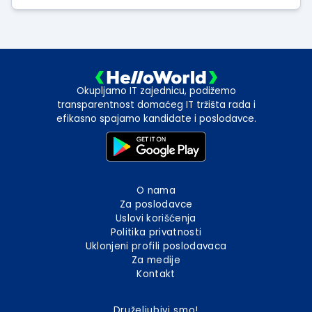
Okupljamo IT zajednicu, podižemo
transparentnost domaćeg IT tržišta rada i
efikasno spajamo kandidate i poslodavce.
O nama
Za poslodavce
Uslovi korišćenja
Politika privatnosti
Uklonjeni profili poslodavaca
Za medije
Kontakt
Druželjubivi smo!