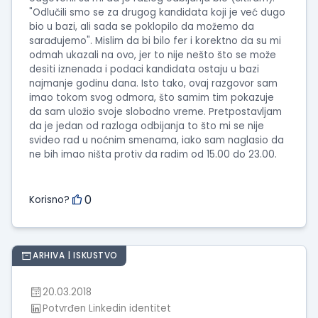
"Odlučili smo se za drugog kandidata koji je već dugo
bio u bazi, ali sada se poklopilo da možemo da
sarađujemo". Mislim da bi bilo fer i korektno da su mi
odmah ukazali na ovo, jer to nije nešto što se može
desiti iznenada i podaci kandidata ostaju u bazi
najmanje godinu dana. Isto tako, ovaj razgovor sam
imao tokom svog odmora, što samim tim pokazuje
da sam uložio svoje slobodno vreme. Pretpostavljam
da je jedan od razloga odbijanja to što mi se nije
svideo rad u noćnim smenama, iako sam naglasio da
ne bih imao ništa protiv da radim od 15.00 do 23.00.
0
Korisno?
ARHIVA | ISKUSTVO
20.03.2018
Potvrđen Linkedin identitet