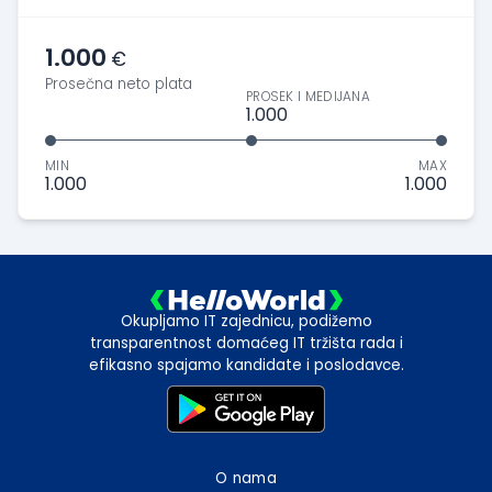
1.000
€
Prosečna neto plata
PROSEK I MEDIJANA
1.000
MIN
MAX
1.000
1.000
Okupljamo IT zajednicu, podižemo
transparentnost domaćeg IT tržišta rada i
efikasno spajamo kandidate i poslodavce.
O nama