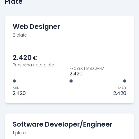
Plate
Web Designer
2 plate
2.420
€
Prosečna neto plata
PROSEK I MEDIJANA
2.420
MIN
MAX
2.420
2.420
Software Developer/Engineer
1 plata