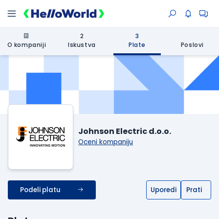
2
3
O kompaniji
Iskustva
Plate
Poslovi
Johnson Electric d.o.o.
Oceni kompaniju
Podeli platu
Uporedi
Prati