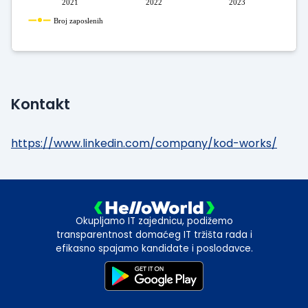
2021
2022
2023
Broj zaposlenih
Kontakt
https://www.linkedin.com/company/kod-works/
Okupljamo IT zajednicu, podižemo
transparentnost domaćeg IT tržišta rada i
efikasno spajamo kandidate i poslodavce.