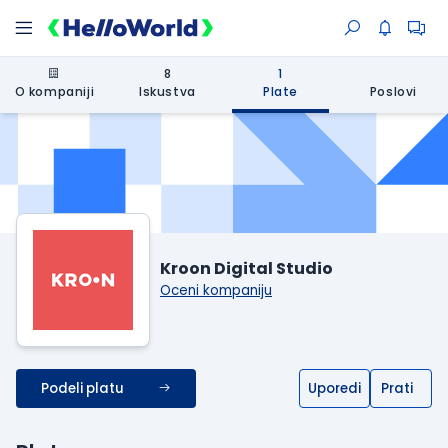
8
1
O kompaniji
Iskustva
Plate
Poslovi
Kroon Digital Studio
Oceni kompaniju
Podeli platu
Uporedi
Prati