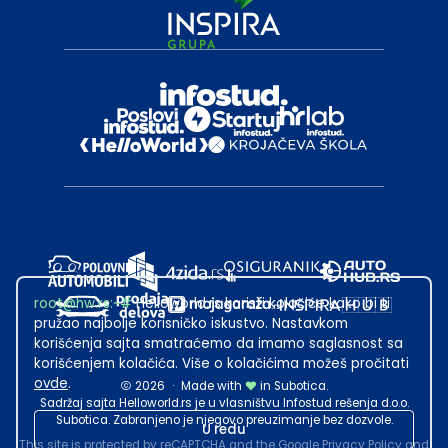
root@hw.rs
:~#
Helloworld.rs koristi kolačiće kako bi ti
pružao najbolje korisničko iskustvo. Nastavkom
korišćenja sajta smatraćemo da imamo saglasnost sa
korišćenjem kolačića. Više o kolačićima možeš pročitati
ovde
.
2026
·
Made with
in Subotica.
Sadržaj sajta Helloworld.rs je u vlasništvu Infostud rešenja d.o.o.
Subotica. Zabranjeno je njegovo preuzimanje bez dozvole.
U redu
This site is protected by reCAPTCHA and the Google
Privacy Policy
and