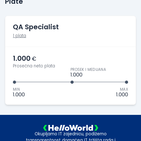
Plate
QA Specialist
1 plata
1.000
€
Prosečna neto plata
PROSEK I MEDIJANA
1.000
MIN
MAX
1.000
1.000
Okupljamo IT zajednicu, podižemo
transparentnost domaćeg IT tržišta rada i