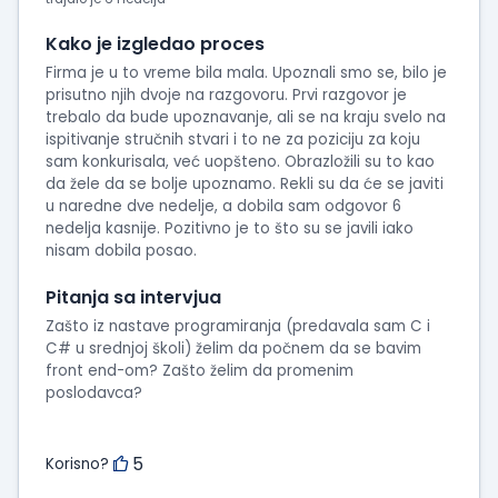
intervjua
Kako je izgledao proces
Firma je u to vreme bila mala. Upoznali smo se, bilo je
prisutno njih dvoje na razgovoru. Prvi razgovor je
trebalo da bude upoznavanje, ali se na kraju svelo na
ispitivanje stručnih stvari i to ne za poziciju za koju
sam konkurisala, već uopšteno. Obrazložili su to kao
da žele da se bolje upoznamo. Rekli su da će se javiti
u naredne dve nedelje, a dobila sam odgovor 6
nedelja kasnije. Pozitivno je to što su se javili iako
nisam dobila posao.
Pitanja sa intervjua
Zašto iz nastave programiranja (predavala sam C i
C# u srednjoj školi) želim da počnem da se bavim
front end-om? Zašto želim da promenim
poslodavca?
5
Korisno?