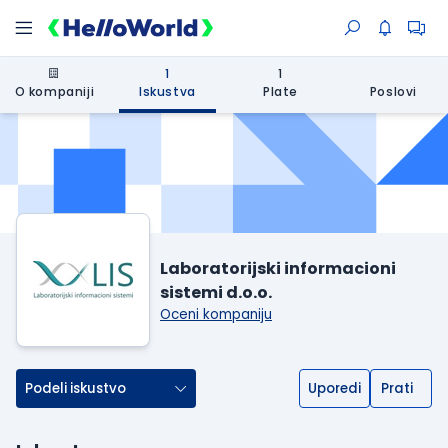
1
1
O kompaniji
Iskustva
Plate
Poslovi
Laboratorijski informacioni
sistemi d.o.o.
Oceni kompaniju
Podeli iskustvo
Uporedi
Prati