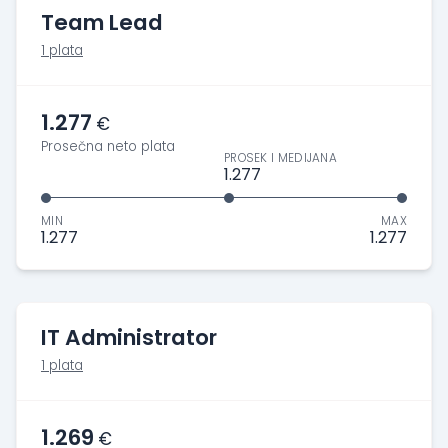
Team Lead
1 plata
1.277
€
Prosečna neto plata
PROSEK I MEDIJANA
1.277
MIN
MAX
1.277
1.277
IT Administrator
1 plata
1.269
€