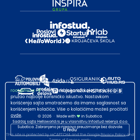
root@hw.rs
:~#
Helloworld.rs koristi kolačiće kako bi ti
pružao najbolje korisničko iskustvo. Nastavkom
korišćenja sajta smatraćemo da imamo saglasnost sa
korišćenjem kolačića. Više o kolačićima možeš pročitati
ovde
.
2026
·
Made with
in Subotica.
Sadržaj sajta Helloworld.rs je u vlasništvu Infostud rešenja d.o.o.
Subotica. Zabranjeno je njegovo preuzimanje bez dozvole.
U redu
This site is protected by reCAPTCHA and the Google
Privacy Policy
and