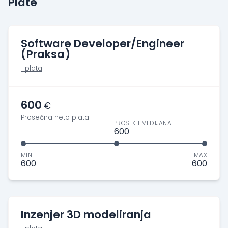
Plate
Software Developer/Engineer
(Praksa)
1 plata
600
€
Prosečna neto plata
PROSEK I MEDIJANA
600
MIN
MAX
600
600
Inzenjer 3D modeliranja