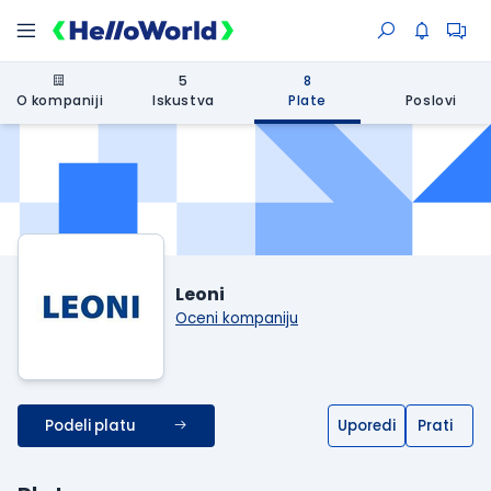
5
8
O kompaniji
Iskustva
Plate
Poslovi
Leoni
Oceni kompaniju
Podeli platu
Uporedi
Prati