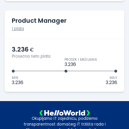
Product Manager
1 plata
3.236
€
Prosečna neto plata
PROSEK I MEDIJANA
3.236
MIN
MAX
3.236
3.236
Okupljamo IT zajednicu, podižemo
transparentnost domaćeg IT tržišta rada i