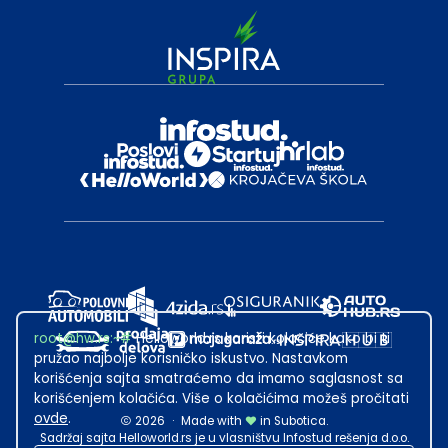
root@hw.rs
:~#
Helloworld.rs koristi kolačiće kako bi ti
pružao najbolje korisničko iskustvo. Nastavkom
korišćenja sajta smatraćemo da imamo saglasnost sa
korišćenjem kolačića. Više o kolačićima možeš pročitati
ovde
.
2026
·
Made with
in Subotica.
Sadržaj sajta Helloworld.rs je u vlasništvu Infostud rešenja d.o.o.