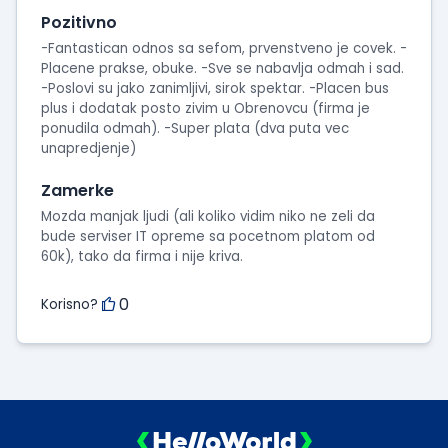
intervjua
Pozitivno
-Fantastican odnos sa sefom, prvenstveno je covek. -
Placene prakse, obuke. -Sve se nabavlja odmah i sad.
-Poslovi su jako zanimljivi, sirok spektar. -Placen bus
plus i dodatak posto zivim u Obrenovcu (firma je
ponudila odmah). -Super plata (dva puta vec
unapredjenje)
Zamerke
Mozda manjak ljudi (ali koliko vidim niko ne zeli da
bude serviser IT opreme sa pocetnom platom od
60k), tako da firma i nije kriva.
0
Korisno?