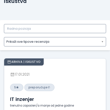
Iskustva
Prikaži sve tipove recenzija
Prikaži
sve
tipove
ARHIVA | ISKUSTVO
recenzija
Prikaži
17.01.2021
iskustva
o
radu
5
preporučuje
Prikaži
IT inzenjer
utiske
sa
trenutno zaposlen/a manje od jedne godine