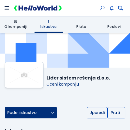
1
O kompaniji
Iskustva
Plate
Poslovi
Lider sistem rešenja d.o.o.
Oceni kompaniju
Podeli iskustvo
Uporedi
Prati