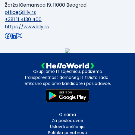
Žorža Klemansoa 19, 11000 Beograd
office@lilly.rs
+381 11 4130 400
https://www.lilly.rs
Okupljamo IT zajednicu, podižemo
transparentnost domaćeg IT tržišta rada i
efikasno spajamo kandidate i poslodavce.
O nama
Za poslodavce
Uslovi korišćenja
Politika privatnosti