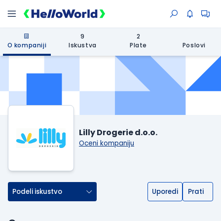
9
2
O kompaniji
Iskustva
Plate
Poslovi
Lilly Drogerie d.o.o.
Oceni kompaniju
Podeli iskustvo
Uporedi
Prati