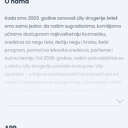
O nama
Kada smo 2003. godine osnovali Lilly drogerije želeli
smo samo jedno: da našim sugrađanima, komšijama
učinimo dostupnom najkvalitetniju kozmetiku,
sredstva za negu tela, dečiju negu i hranu, bebi
program, pomoćna lekovita sredstva, parfeme i
kućnu hemiju.
Od 2006. godine, našim potrošačima su
u okviru Lilly drogerija postale dostupne i Lilly
apoteke – u kojima profesionalni farmaceuti pored
saveta i besprekorne usluge mogu da ponude i veliki
izbor lekova po najpovoljnim cenama.
Do 2013.
godine otvoreno je 136 Lilly drogerija širom Srbije –
što je dokaz da su naši sugrađani u našoj ponudi
prepoznali ono što su tražili. Njihovo zadovoljstvo je
ujedno i najbolja preporuka koja se može dobiti. Ako
APR