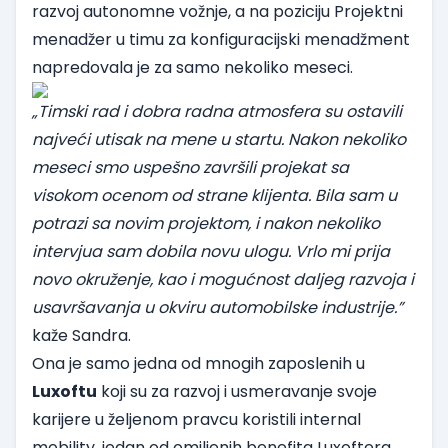
razvoj autonomne vožnje, a na poziciju Projektni
menadžer u timu za konfiguracijski menadžment
napredovala je za samo nekoliko meseci.
„Timski rad i dobra radna atmosfera su ostavili
najveći utisak na mene u startu. Nakon nekoliko
meseci smo uspešno završili projekat sa
visokom ocenom od strane klijenta. Bila sam u
potrazi sa novim projektom, i nakon nekoliko
intervjua sam dobila novu ulogu. Vrlo mi prija
novo okruženje, kao i mogućnost daljeg razvoja i
usavršavanja u okviru automobilske industrije.”
kaže Sandra.
Ona je samo jedna od mnogih zaposlenih u
Luxoftu
koji su za razvoj i usmeravanje svoje
karijere u željenom pravcu koristili internal
mobility, jedan od omiljenih benefita Luxoftera