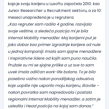
koja je svoju karijeru u Luxoftu započela 2010. kao
Junior Researcher u Recruitment sektoru, a za 10
meseci unapređena je u regrutera.
„Kao regruter sam radila 4 godine, razvijala
svoje veštine, a sledeća pozicija mi je bila
Internal Mobility menadžer. Moj karijerni put je
jako dobar kao primer izgradnje karijere od nule
u jednoj kompaniji. Imala sam sjajne menadžere
i inspirativne lidere od kojih sam puno naučila.
Pružale su mi se sjajne prilike a uz sve to sam
uvek imala odličan work-life balans. To je bilo
posebno važno nakon porodiljskog odsustva,
koje uopšte nije usporilo moju karijeru, štaviše –
nakon povratka sam napredovala i postala
regionalni Internal Mobility menadžer, a zatim je
usledila i Head pozicija na kojoj sam danas.”