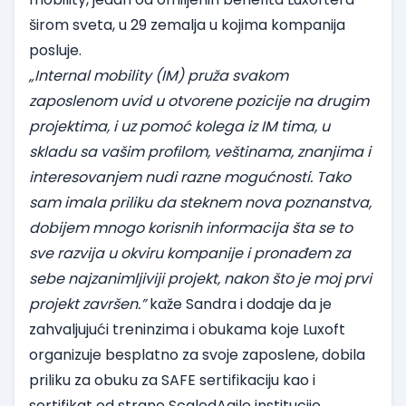
širom sveta, u 29 zemalja u kojima kompanija
posluje.
„Internal mobility (IM) pruža svakom
zaposlenom uvid u otvorene pozicije na drugim
projektima, i uz pomoć kolega iz IM tima, u
skladu sa vašim profilom, veštinama, znanjima i
interesovanjem nudi razne mogućnosti. Tako
sam imala priliku da steknem nova poznanstva,
dobijem mnogo korisnih informacija šta se to
sve razvija u okviru kompanije i pronađem za
sebe najzanimljiviji projekt, nakon što je moj prvi
projekt završen.”
kaže Sandra i dodaje da je
zahvaljujući treninzima i obukama koje Luxoft
organizuje besplatno za svoje zaposlene, dobila
priliku za obuku za SAFE sertifikaciju kao i
sertifikat od strane ScaledAgile institucije.