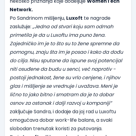
nekoliko priznanja koje dodeljuje
WomenTech
Network.
Po Sandrinom mišljenju,
Luxoft
te nagrade
zaslužuje:
„Jedna od stvari koju sam odmah
primetila je da u Luxoftu ima puno žena.
Zajedničko im je to što su to žene spremne da
pomognu, znaju šta im je posao i kako da dođu
do cilja. Nisu sputane da ispune svoj potencijal
niti osuđene da budu u senci, već naprotiv -
postoji jednakost, žene su vrlo cenjene, i njihov
glas i mišljenje se vrednuje i uvažava. Meni je
lično to jako bitno i smatram da je to dobar
osnov za ostanak i dalji razvoj u kompaniji”
zaključuje Sandra, i dodaje da joj rad u Luxoftu
omogućava dobar work-life balans, a svaki
slobodan trenutak koristi za putovanja.