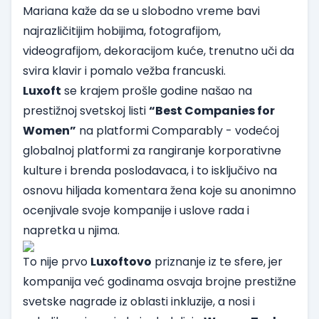
Mariana kaže da se u slobodno vreme bavi
najrazličitijim hobijima, fotografijom,
videografijom, dekoracijom kuće, trenutno uči da
svira klavir i pomalo vežba francuski.
Luxoft
se krajem prošle godine našao na
prestižnoj svetskoj listi
“Best Companies for
Women”
na platformi Comparably - vodećoj
globalnoj platformi za rangiranje korporativne
kulture i brenda poslodavaca, i to isključivo na
osnovu hiljada komentara žena koje su anonimno
ocenjivale svoje kompanije i uslove rada i
napretka u njima.
To nije prvo
Luxoftovo
priznanje iz te sfere, jer
kompanija već godinama osvaja brojne prestižne
svetske nagrade iz oblasti inkluzije, a nosi i