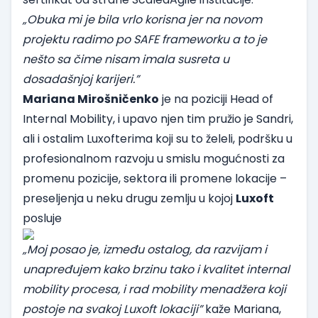
„Obuka mi je bila vrlo korisna jer na novom
projektu radimo po SAFE frameworku a to je
nešto sa čime nisam imala susreta u
dosadašnjoj karijeri.”
Mariana Mirošničenko
je na poziciji Head of
Internal Mobility, i upavo njen tim pružio je Sandri,
ali i ostalim Luxofterima koji su to želeli, podršku u
profesionalnom razvoju u smislu mogućnosti za
promenu pozicije, sektora ili promene lokacije –
preseljenja u neku drugu zemlju u kojoj
Luxoft
posluje
„Moj posao je, između ostalog, da razvijam i
unapređujem kako brzinu tako i kvalitet internal
mobility procesa, i rad mobility menadžera koji
postoje na svakoj Luxoft lokaciji”
kaže Mariana,