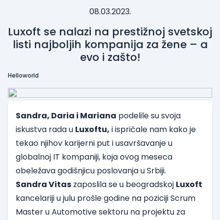
08.03.2023.
Luxoft se nalazi na prestižnoj svetskoj
listi najboljih kompanija za žene – a
evo i zašto!
Helloworld
Sandra, Daria i Mariana
podelile su svoja
iskustva rada u
Luxoftu,
i ispričale nam kako je
tekao njihov karijerni put i usavršavanje u
globalnoj IT kompaniji, koja ovog meseca
obeležava godišnjicu poslovanja u Srbiji.
Sandra Vitas
zaposlila se u beogradskoj
Luxoft
kancelariji u julu prošle godine na poziciji Scrum
Master u Automotive sektoru na projektu za