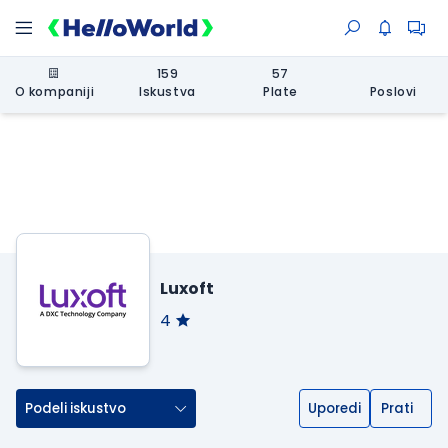
159
57
O kompaniji
Iskustva
Plate
Poslovi
Luxoft
4
Podeli iskustvo
Uporedi
Prati