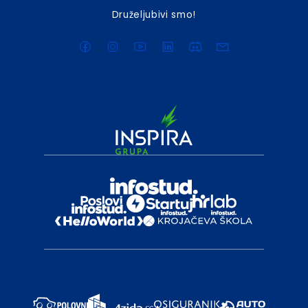
Druželjubivi smo!