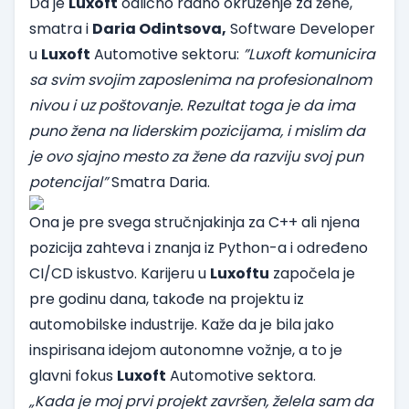
Da je
Luxoft
odlično radno okruženje za žene,
smatra i
Daria Odintsova,
Software Developer
u
Luxoft
Automotive sektoru:
”Luxoft komunicira
sa svim svojim zaposlenima na profesionalnom
nivou i uz poštovanje. Rezultat toga je da ima
puno žena na liderskim pozicijama, i mislim da
je ovo sjajno mesto za žene da razviju svoj pun
potencijal”
Smatra Daria.
Ona je pre svega stručnjakinja za C++ ali njena
pozicija zahteva i znanja iz Python-a i određeno
CI/CD iskustvo. Karijeru u
Luxoftu
započela je
pre godinu dana, takođe na projektu iz
automobilske industrije. Kaže da je bila jako
inspirisana idejom autonomne vožnje, a to je
glavni fokus
Luxoft
Automotive sektora.
„Kada je moj prvi projekt završen, želela sam da