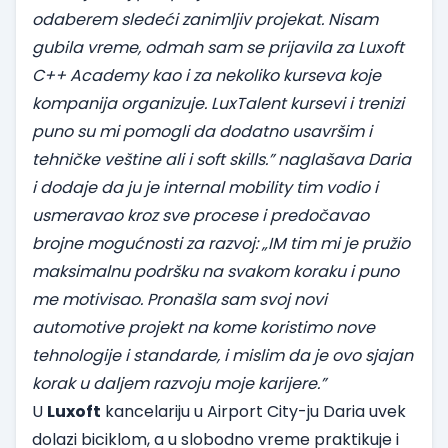
odaberem sledeći zanimljiv projekat. Nisam
gubila vreme, odmah sam se prijavila za Luxoft
C++ Academy kao i za nekoliko kurseva koje
kompanija organizuje. LuxTalent kursevi i trenizi
puno su mi pomogli da dodatno usavršim i
tehničke veštine ali i soft skills.” naglašava Daria
i dodaje da ju je internal mobility tim vodio i
usmeravao kroz sve procese i predočavao
brojne mogućnosti za razvoj: „IM tim mi je pružio
maksimalnu podršku na svakom koraku i puno
me motivisao. Pronašla sam svoj novi
automotive projekt na kome koristimo nove
tehnologije i standarde, i mislim da je ovo sjajan
korak u daljem razvoju moje karijere.”
U
Luxoft
kancelariju u Airport City-ju Daria uvek
dolazi biciklom, a u slobodno vreme praktikuje i