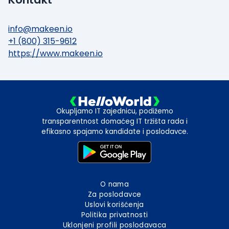
donelo njihovu zavidnu reputaciju.
Makeenov stručni tim je vešt u određivanju pravog
info@makeen.io
tehnološkog rešenja koje odgovara vašim zahtevima.
+1 (800) 315-9612
Oni su snažni saradnici, koji svoje kolektivno iskustvo
https://www.makeen.io
primenjuju na svakom projektu na kojem rade -
osiguravajući da proizvod koji isporučuju premašuje
očekivanja, ma koliko bio strog vremenski okvir.
Okupljamo IT zajednicu, podižemo
transparentnost domaćeg IT tržišta rada i
efikasno spajamo kandidate i poslodavce.
O nama
Za poslodavce
Uslovi korišćenja
Politika privatnosti
Uklonjeni profili poslodavaca