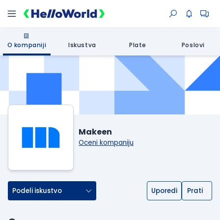
O kompaniji
Iskustva
Plate
Poslovi
Makeen
Oceni kompaniju
Podeli iskustvo
Uporedi
Prati