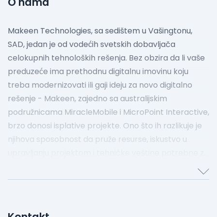
O nama
Makeen Technologies, ​​sa sedištem u Vašingtonu,
SAD, jedan je od vodećih svetskih dobavljača
celokupnih tehnoloških rešenja. Bez obzira da li vaše
preduzeće ima prethodnu digitalnu imovinu koju
treba modernizovati ili gaji ideju za novo digitalno
rešenje - Makeen, zajedno sa australijskim
podružnicama MiracleMobile i MicroPoint Interactive,
brzo donosi isplative projekte. Ono što ih razlikuje je
njihova sposobnost da pruže resurse, iskustvo u
upravljanju projektom i tehničke veštine potrebne za
sprovođenje projekta od njegove sredine do
završetka. Iako mnogi kupci angažuju Makeen od
ranih faza planiranja, njihova sposobnost da dobro
uđu u projekat i na njegov razvojni put je ono što im je
Kontakt