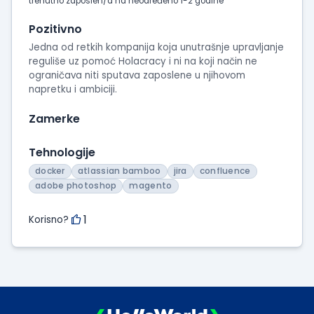
intervjua
trenutno zaposlen/a na neodređeno 1-2 godine
Pozitivno
Jedna od retkih kompanija koja unutrašnje upravljanje
reguliše uz pomoć Holacracy i ni na koji način ne
ograničava niti sputava zaposlene u njihovom
napretku i ambiciji.
Zamerke
Tehnologije
docker
atlassian bamboo
jira
confluence
adobe photoshop
magento
1
Korisno?