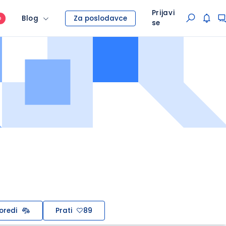
Prijavi
Blog
Za poslodavce
O
se
oredi
Prati
89