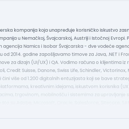
ftverska kompanija koja unapređuje korisničko iskustvo z
mpanija u Nemačkoj, Švajcarskoj, Austriji i Istočnoj Evropi.
m agencija Namics i Isobar Švajcarska - dve vodeće agenc
 od 2014. godine zapošljavamo timove za Java, .NET i Fro
ve za dizajn (UI/UX) i QA. Vodimo računa o klijentima iz raz
i, Credit Suisse, Danone, Swiss Life, Schindler, Victorinox,
čini više od 1.200 digitalnih entuzijasta koji se bave strate
latformama, kreativnim idejama, iskustvom korisnika (UX
acima, trgovinom, mobilnošću i sistemima za upravljanje 
što su Adobe, Microsoft, Oracle, Salesforce, Sitecore, S
kviru dentsu grupe - više od 66.000 strastvenih ljudi iz 146
ša misija: pomažemo najboljim svetskim brendovima u st
g iskustva.
SANJAMO o pametnijim, upečatljivijim, dugotra