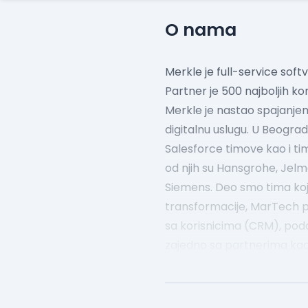
O nama
Merkle je full-service so
Partner je 500 najboljih ko
Merkle je nastao spajanje
digitalnu uslugu.
U Beogradu
Salesforce timove kao i timo
od njih su Hansgrohe, Jelmol
Siemens.
Deo smo tima koji 
transformacije, MarTech p
sa korisnicima (CRM), pod
zajedno sa partnerima kao 
Merkle je najveći brend u o
u oživljavanju brendova.
Na
prednosti putem korisničko