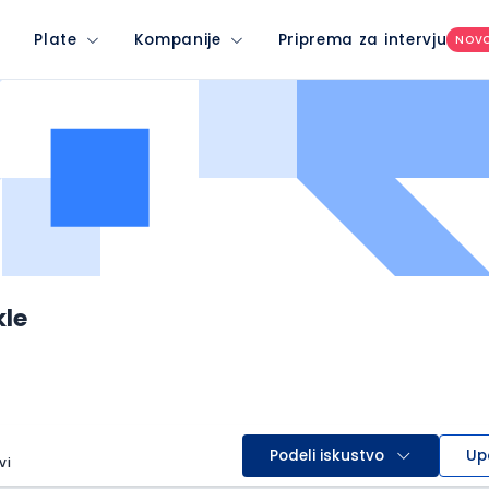
Plate
Kompanije
Priprema za intervju
NOV
kle
Podeli iskustvo
Up
vi