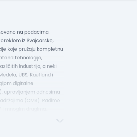
asnovano na podacima.
 Poreklom iz Švajcarske,
ije koje pružaju kompletnu
ntend tehnologije,
ličitih industrija, a neki
 Medela, UBS, Kaufland i
gijom digitalne
), upravljanjem odnosima
sadržajima (CMS).
Radimo
AP i mnogim drugima.
 zemalja, koji uvode novine
varanju konkurentne
jnijim načinima na koje se