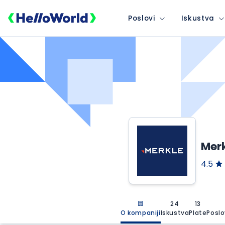
Poslovi
Iskustva
Mer
4.5
24
13
O kompaniji
Iskustva
Plate
Poslo