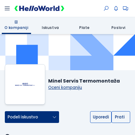
O kompaniji
Iskustva
Plate
Poslovi
Minel Servis Termomontaža
Oceni kompaniju
Podeli iskustvo
Uporedi
Prati