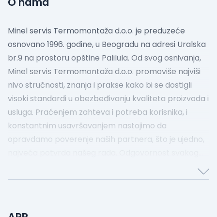
O nama
Minel servis Termomontaža d.o.o. je preduzeće
osnovano 1996. godine, u Beogradu na adresi Uralska
br.9 na prostoru opštine Palilula.
Od svog osnivanja,
Minel servis Termomontaža d.o.o. promoviše najviši
nivo stručnosti, znanja i prakse kako bi se dostigli
visoki standardi u obezbeđivanju kvaliteta proizvoda i
usluga. Praćenjem zahteva i potreba korisnika, i
konstantnim usavršavanjem nastojimo da
opravdamo poverenje naših partnera, što je ujedno,
najveća potvrda našeg rada.
Odgovornost svakog
pojednica u sistemu, veštine i znanje, svakodnevno
doprinose unapređenju sistema upravljanja
kvalitetom u skladu sa međunarodnim standardima
kako bi kvalitet proizvoda i usluga koje pružamo bili
APR