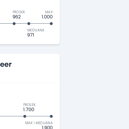
PROSEK
MAX
962
1.000
MEDIJANA
971
eer
PROSEK
1.700
MAX I MEDIJANA
1.900