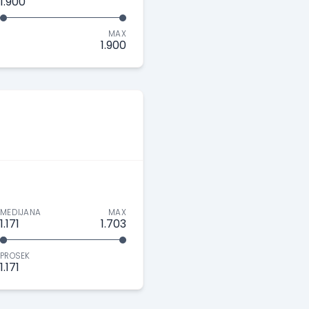
1.900
MAX
1.900
MEDIJANA
MAX
1.171
1.703
PROSEK
1.171