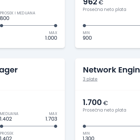
962
€
Prosečna neto plata
PROSEK I MEDIJANA
800
MAX
MIN
1.000
900
nager
Network Engin
3 plate
1.700
€
Prosečna neto plata
MEDIJANA
MAX
1.402
1.703
PROSEK
MIN
1.402
1.300