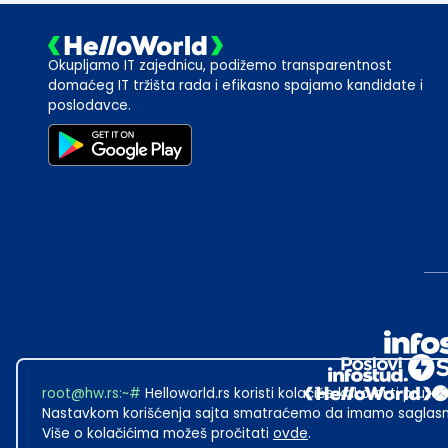
Okupljamo IT zajednicu, podižemo transparentnost
domaćeg IT tržišta rada i efikasno spajamo kandidate i
poslodavce.
root@hw.rs
:~#
Helloworld.rs koristi kolačiće kako bi ti pružao
Nastavkom korišćenja sajta smatraćemo da imamo saglasno
Više o kolačićima možeš pročitati
ovde
.