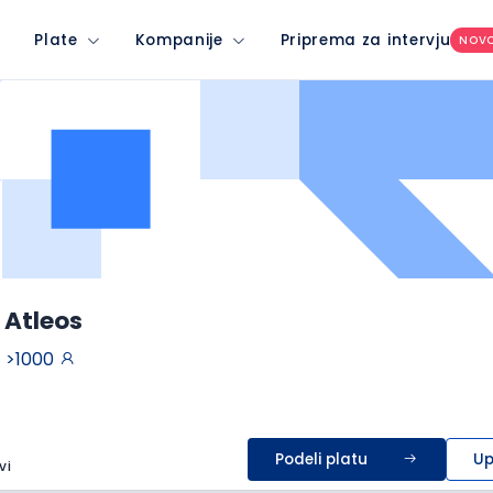
Plate
Kompanije
Priprema za intervju
NOV
 Atleos
>1000
Podeli platu
Up
vi