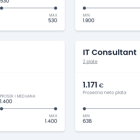
530
MAX
MIN
530
1.900
IT Consultant
2 plate
1.171
€
Prosečna neto plata
PROSEK I MEDIJANA
1.400
MAX
MIN
1.400
638