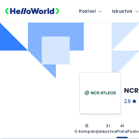
Poslovi
Iskustva
NCR
2.9
31
41
O kompaniji
Iskustva
Plate
Poslo