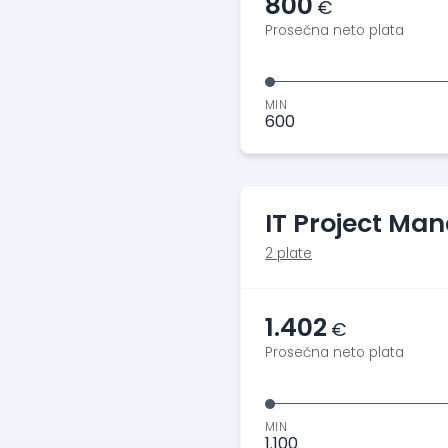
800
€
Prosečna neto plata
MIN
600
IT Project Ma
2 plate
1.402
€
Prosečna neto plata
MIN
1.100