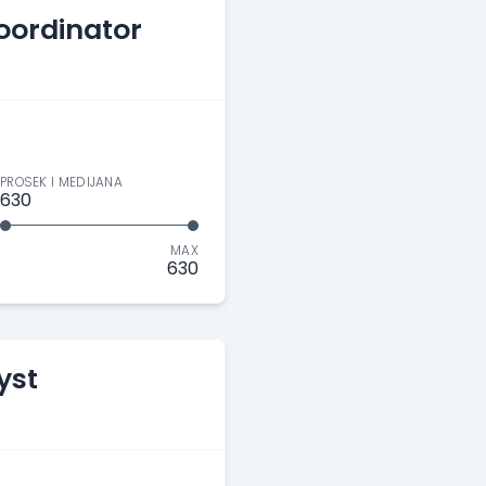
coordinator
PROSEK I MEDIJANA
630
MAX
630
yst