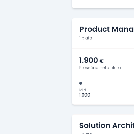
Product Mana
1 plata
1.900
€
Prosečna neto plata
MIN
1.900
Solution Archi