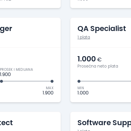
ger
QA Specialist
1 plata
1.000
€
Prosečna neto plata
PROSEK I MEDIJANA
1.900
MAX
MIN
1.900
1.000
tect
Software Suppo