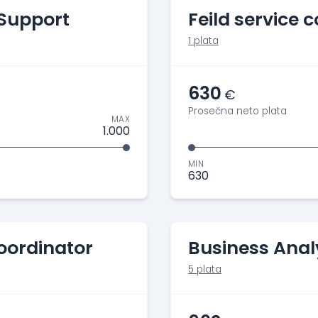
 Support
Feild service 
1 plata
630
€
Prosečna neto plata
MAX
1.000
MIN
630
coordinator
Business Anal
5 plata