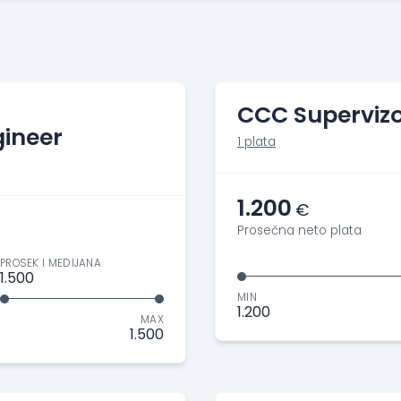
CCC Superviz
ineer
1 plata
1.200
€
Prosečna neto plata
PROSEK I MEDIJANA
1.500
MIN
1.200
MAX
1.500