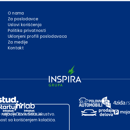
O nama
Za poslodavce
Uslovi korišćenja
Politika privatnosti
Uklonjeni profili poslodavaca
Za medije
Kontakt
 najbolje korisničko iskustvo.
st sa korišćenjem kolačića.