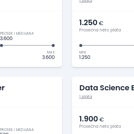
1 plata
1.250
€
Prosečna neto plata
PROSEK I MEDIJANA
3.600
MAX
MIN
3.600
1.250
er
Data Science 
1 plata
1.900
€
Prosečna neto plata
PROSEK I MEDIJANA