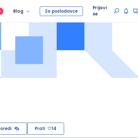
Prijavi
Blog
Za poslodavce
O
se
oredi
Prati
14