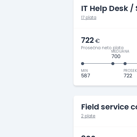
IT Help Desk /
17 plata
722
€
Prosečna neto plata
MEDIJANA
700
MIN
PROSEK
587
722
Field service 
2 plate