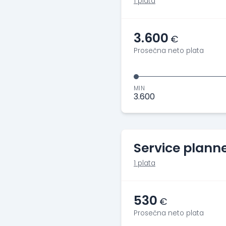
1 plata
3.600
€
Prosečna neto plata
MIN
3.600
Service plann
1 plata
530
€
Prosečna neto plata