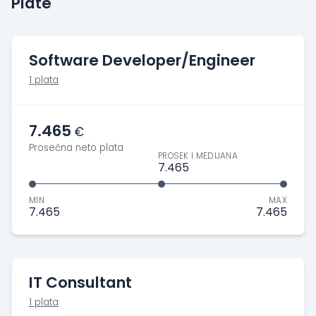
Plate
Software Developer/Engineer
1 plata
7.465
€
Prosečna neto plata
PROSEK I MEDIJANA
7.465
MIN
MAX
7.465
7.465
IT Consultant
1 plata