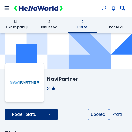
4
2
O kompaniji
Iskustva
Plate
Poslovi
NaviPartner
3
Podeli platu
Uporedi
Prati