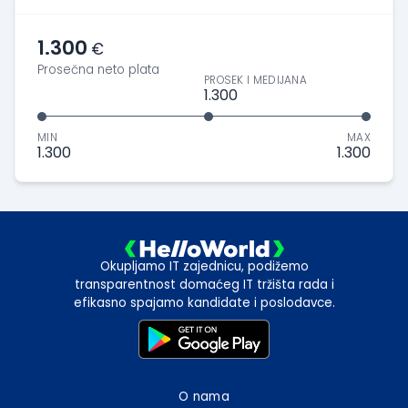
1.300
€
Prosečna neto plata
PROSEK I MEDIJANA
1.300
MIN
MAX
1.300
1.300
Okupljamo IT zajednicu, podižemo
transparentnost domaćeg IT tržišta rada i
efikasno spajamo kandidate i poslodavce.
O nama