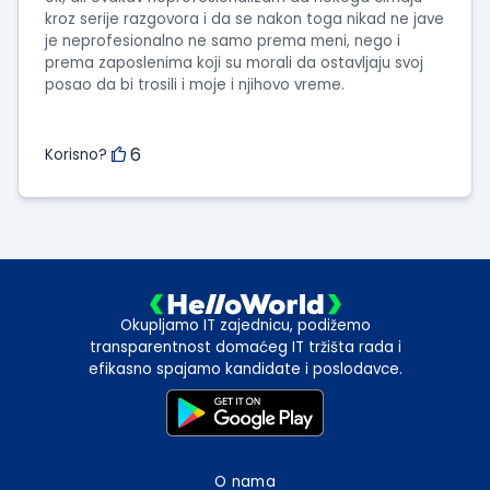
kroz serije razgovora i da se nakon toga nikad ne jave
je neprofesionalno ne samo prema meni, nego i
prema zaposlenima koji su morali da ostavljaju svoj
posao da bi trosili i moje i njihovo vreme.
6
Korisno?
Okupljamo IT zajednicu, podižemo
transparentnost domaćeg IT tržišta rada i
efikasno spajamo kandidate i poslodavce.
O nama