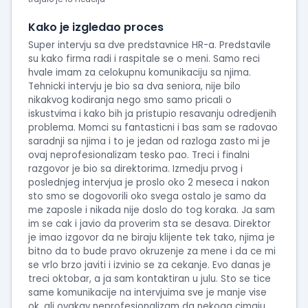
intervjua
Kako je izgledao proces
Super intervju sa dve predstavnice HR-a. Predstavile
su kako firma radi i raspitale se o meni. Samo reci
hvale imam za celokupnu komunikaciju sa njima.
Tehnicki intervju je bio sa dva seniora, nije bilo
nikakvog kodiranja nego smo samo pricali o
iskustvima i kako bih ja pristupio resavanju odredjenih
problema. Momci su fantasticni i bas sam se radovao
saradnji sa njima i to je jedan od razloga zasto mi je
ovaj neprofesionalizam tesko pao. Treci i finalni
razgovor je bio sa direktorima. Izmedju prvog i
poslednjeg intervjua je proslo oko 2 meseca i nakon
sto smo se dogovorili oko svega ostalo je samo da
me zaposle i nikada nije doslo do tog koraka. Ja sam
im se cak i javio da proverim sta se desava. Direktor
je imao izgovor da ne biraju klijente tek tako, njima je
bitno da to bude pravo okruzenje za mene i da ce mi
se vrlo brzo javiti i izvinio se za cekanje. Evo danas je
treci oktobar, a ja sam kontaktiran u julu. Sto se tice
same komunikacije na intervjuima sve je manje vise
ok, ali ovakav neprofesionalizam da nekoga cimaju