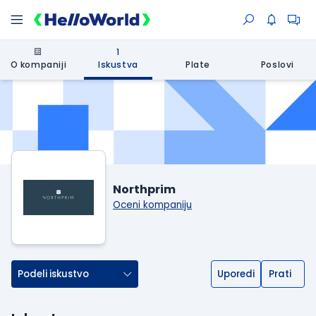
1
O kompaniji
Iskustva
Plate
Poslovi
Northprim
Oceni kompaniju
Podeli iskustvo
Uporedi
Prati