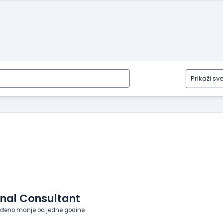
Prikaži sv
Prikaži
sve
tipove
recenzija
Prikaži
iskustva
o
radu
Prikaži
utiske
nal Consultant
sa
eđeno manje od jedne godine
intervjua