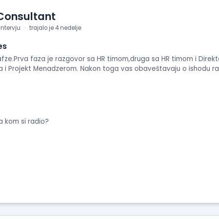
Consultant
intervju
trajalo je 4 nedelje
es
 fafze.Prva faza je razgovor sa HR timom,druga sa HR timom i Direk
a i Projekt Menadzerom. Nakon toga vas obaveštavaju o ishodu r
a kom si radio?