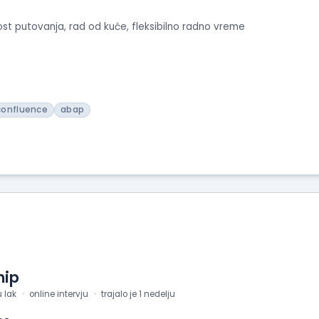
ost putovanja, rad od kuće, fleksibilno radno vreme
confluence
abap
hip
u lak
online intervju
trajalo je 1 nedelju