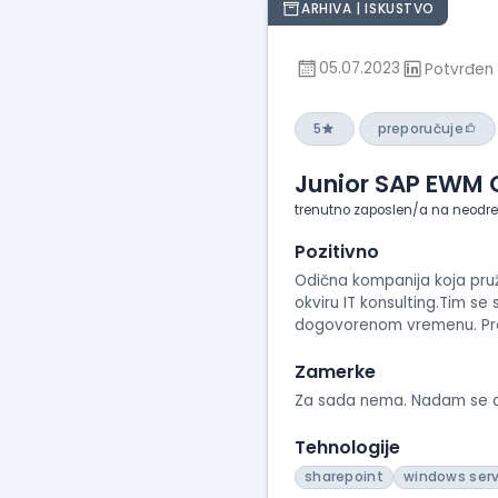
ARHIVA | ISKUSTVO
05.07.2023
Potvrđen 
5
preporučuje
Junior SAP EWM 
trenutno zaposlen/a na neodr
Pozitivno
Odična kompanija koja pruž
okviru IT konsulting.Tim se
dogovorenom vremenu. Pr
Zamerke
Za sada nema. Nadam se da
Tehnologije
sharepoint
windows serv