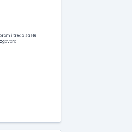
torom i treća sa HR
azgovora.