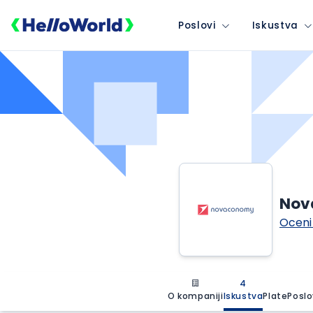
Poslovi
Iskustva
Nov
Oceni
4
O kompaniji
Iskustva
Plate
Poslo