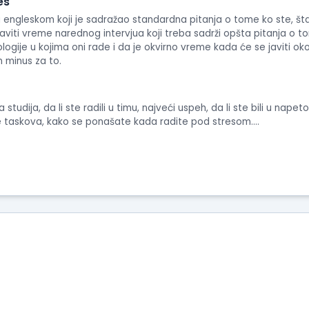
es
engleskom koji je sadražao standardna pitanja o tome ko ste, šta ste
viti vreme narednog intervjua koji treba sadrži opšta pitanja o to
ogije u kojima oni rade i da je okvirno vreme kada će se javiti ok
n minus za to.
studija, da li ste radili u timu, najveći uspeh, da li ste bili u nap
še taskova, kako se ponašate kada radite pod stresom....