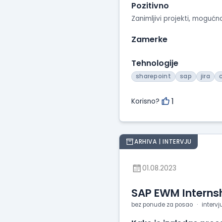
Pozitivno
Zanimljivi projekti, mogućn
Zamerke
Tehnologije
sharepoint
sap
jira
1
Korisno?
ARHIVA | INTERVJU
01.08.2023
SAP EWM Interns
bez ponude za posao
intervj