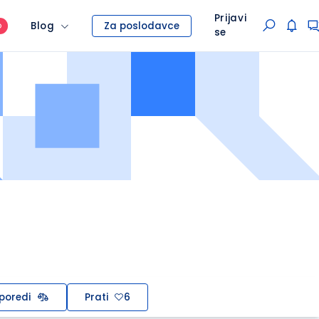
Prijavi
Blog
Za poslodavce
O
se
poredi
Prati
6