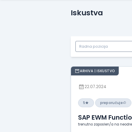
Iskustva
ARHIVA | ISKUSTVO
22.07.2024
5
preporučuje
SAP EWM Functio
trenutno zaposlen/a na neodr