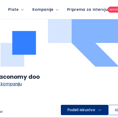
Plate
Kompanije
Priprema za intervju
NOV
aconomy doo
 kompaniju
Podeli iskustvo
U
vi