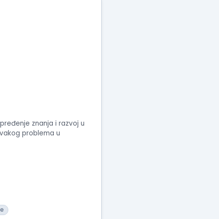
ređenje znanja i razvoj u
e svakog problema u
e