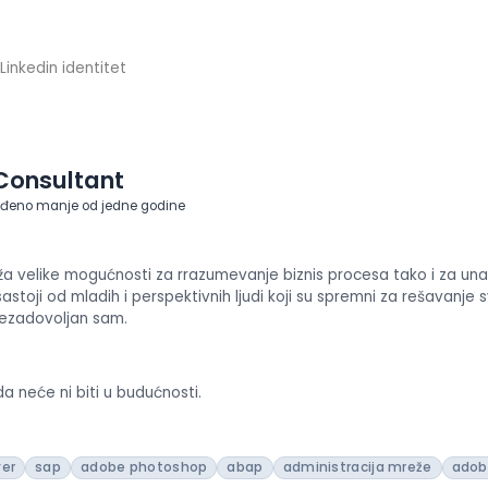
Linkedin identitet
Consultant
eđeno manje od jedne godine
a velike mogućnosti za rrazumevanje biznis procesa tako i za unap
 sastoji od mladih i perspektivnih ljudi koji su spremni za rešavanj
ezadovoljan sam.
 neće ni biti u budućnosti.
er
sap
adobe photoshop
abap
administracija mreže
adob