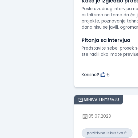
Kako je izgledao proc
Posle uvodnog intervjua na 
ostali smo na tome da će ja
projekte, poznavanje tehnol
dana nisu se javili, ogroma
Pitanja sa intervjua
Predstavite sebe, prosek sa 
ste radili ako imate previ
6
Korisno?
ARHIVA | INTERVJU
05.07.2023
pozitivno iskustvo