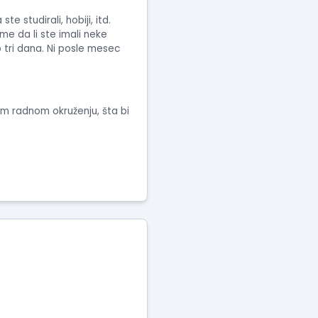
 studirali, hobiji, itd.
me da li ste imali neke
o tri dana. Ni posle mesec
etom radnom okruženju, šta bi