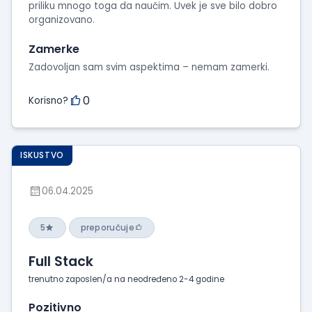
priliku mnogo toga da naučim. Uvek je sve bilo dobro
organizovano.
Zamerke
Zadovoljan sam svim aspektima – nemam zamerki.
0
Korisno?
ISKUSTVO
06.04.2025
5
preporučuje
Full Stack
trenutno zaposlen/a na neodređeno 2-4 godine
Pozitivno