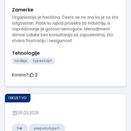
Zamerke
Organizacija je haotična. Često se ne zna ko je za šta
odgovoran. Plate su ispod proseka za industriju, a
napredovanje je gotovo nemoguće. Menadžment
donosi odluke bez konsultacija sa zaposlenima, što
stvara frustraciju i nesigurnost.
Tehnologije
nodejs
typescript
3
Korisno?
ISKUSTVO
05.03.2025
5
preporučuje