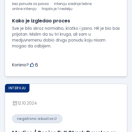
bez ponude za posao
intervju srednje težine
online intervju
trajalo je 1 nedelju
Kako je izgledao proces
Sve je bilo skroz normalno, kratko i jasno. HR je bio bas
prijatan. Mislim da su tri kruga, ali sam u
medjuvremenu dobio drugu ponudu koju nisam
mogao da odbijem.
6
Korisno?
INTERVJU
12.10.2024
negativno iskustvo