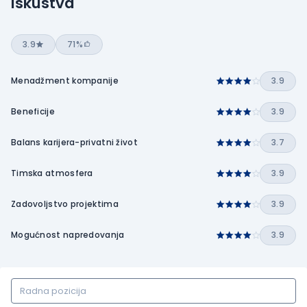
Iskustva
3.9
71%
Menadžment kompanije
3.9
Beneficije
3.9
Balans karijera-privatni život
3.7
Timska atmosfera
3.9
Zadovoljstvo projektima
3.9
Mogućnost napredovanja
3.9