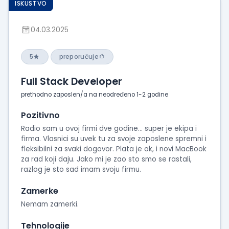
ISKUSTVO
04.03.2025
5
preporučuje
Full Stack Developer
prethodno zaposlen/a na neodređeno 1-2 godine
Pozitivno
Radio sam u ovoj firmi dve godine… super je ekipa i
firma. Vlasnici su uvek tu za svoje zaposlene spremni i
fleksibilni za svaki dogovor. Plata je ok, i novi MacBook
za rad koji daju. Jako mi je zao sto smo se rastali,
razlog je sto sad imam svoju firmu.
Zamerke
Nemam zamerki.
Tehnologije