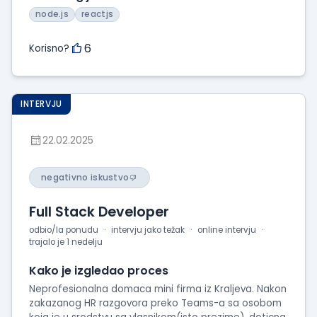
node.js
reactjs
6
Korisno?
INTERVJU
22.02.2025
negativno iskustvo
Full Stack Developer
odbio/la ponudu
intervju jako težak
online intervju
trajalo je 1 nedelju
Kako je izgledao proces
Neprofesionalna domaca mini firma iz Kraljeva. Nakon
zakazanog HR razgovora preko Teams-a sa osobom