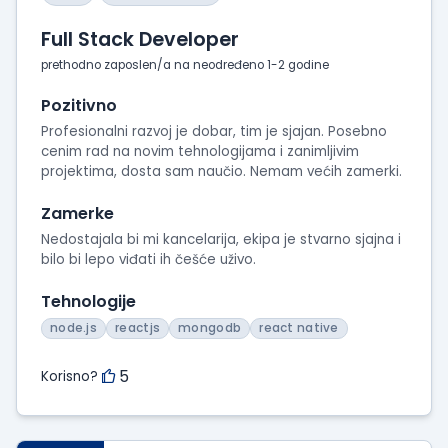
Full Stack Developer
prethodno zaposlen/a na neodređeno 1-2 godine
Pozitivno
Profesionalni razvoj je dobar, tim je sjajan. Posebno
cenim rad na novim tehnologijama i zanimljivim
projektima, dosta sam naučio. Nemam većih zamerki.
Zamerke
Nedostajala bi mi kancelarija, ekipa je stvarno sjajna i
bilo bi lepo viđati ih češće uživo.
Tehnologije
node.js
reactjs
mongodb
react native
5
Korisno?