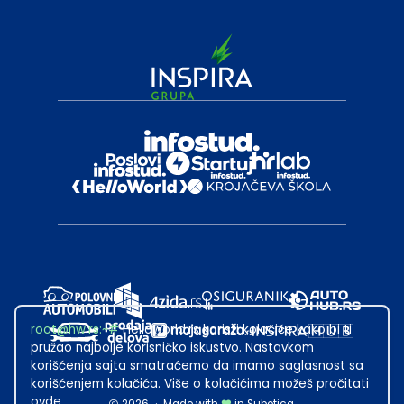
root@hw.rs
:~#
Helloworld.rs koristi kolačiće kako bi ti
pružao najbolje korisničko iskustvo. Nastavkom
korišćenja sajta smatraćemo da imamo saglasnost sa
korišćenjem kolačića. Više o kolačićima možeš pročitati
ovde
.