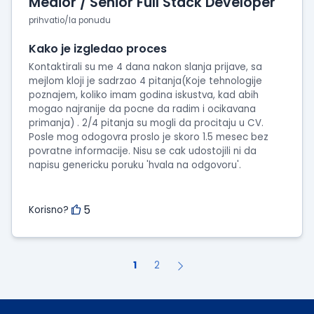
Medior / Senior Full Stack Developer
prihvatio/la ponudu
Kako je izgledao proces
Kontaktirali su me 4 dana nakon slanja prijave, sa
mejlom kloji je sadrzao 4 pitanja(Koje tehnologije
poznajem, koliko imam godina iskustva, kad abih
mogao najranije da pocne da radim i ocikavana
primanja) . 2/4 pitanja su mogli da procitaju u CV.
Posle mog odogovra proslo je skoro 1.5 mesec bez
povratne informacije. Nisu se cak udostojili ni da
napisu genericku poruku 'hvala na odgovoru'.
5
Korisno?
1
2