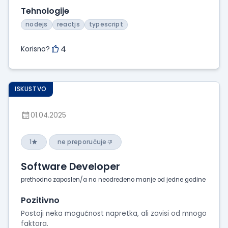
Tehnologije
nodejs
reactjs
typescript
4
Korisno?
ISKUSTVO
01.04.2025
1
ne preporučuje
Software Developer
prethodno zaposlen/a na neodređeno manje od jedne godine
Pozitivno
Postoji neka mogućnost napretka, ali zavisi od mnogo
faktora.