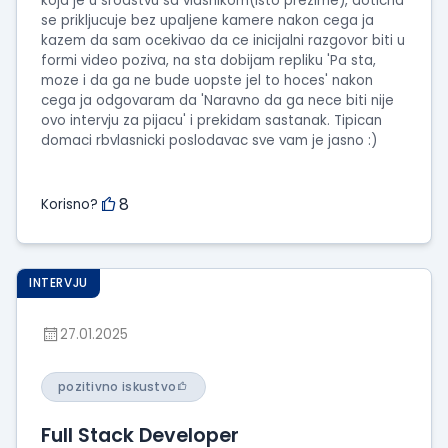
koja je u srodstvu sa vlasnikom(isto prezime), doticna
se prikljucuje bez upaljene kamere nakon cega ja
kazem da sam ocekivao da ce inicijalni razgovor biti u
formi video poziva, na sta dobijam repliku 'Pa sta,
moze i da ga ne bude uopste jel to hoces' nakon
cega ja odgovaram da 'Naravno da ga nece biti nije
ovo intervju za pijacu' i prekidam sastanak. Tipican
domaci rbvlasnicki poslodavac sve vam je jasno :)
8
Korisno?
INTERVJU
27.01.2025
pozitivno iskustvo
Full Stack Developer