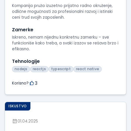
Kompanija pruža izuzetno prijatno radno okruženje,
odlične mogućnosti za profesionalni razvoj i istinski
ceni trud svojih zaposlenih.
Zamerke
Iskreno, nemam nijednu konkretnu zamerku – sve
funkcioniše kako treba, a svaki izazov se rešava brzo i
efikasno.
Tehnologije
nodejs
reactjs
typescript
react native
3
Korisno?
ISKUSTVO
01.04.2025