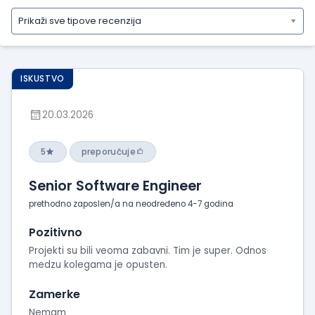
Prikaži sve tipove recenzija
Prikaži
sve
tipove
ISKUSTVO
recenzija
Prikaži
20.03.2026
iskustva
o
radu
5
preporučuje
Prikaži
Senior Software Engineer
utiske
sa
prethodno zaposlen/a na neodređeno 4-7 godina
intervjua
Pozitivno
Projekti su bili veoma zabavni. Tim je super. Odnos
medzu kolegama je opusten.
Zamerke
Nemam