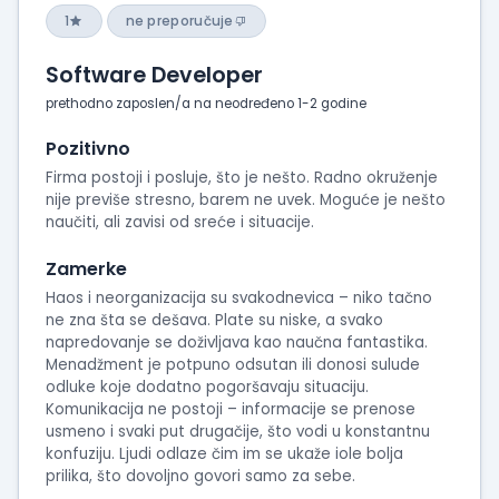
1
ne preporučuje
Software Developer
prethodno zaposlen/a na neodređeno 1-2 godine
Pozitivno
Firma postoji i posluje, što je nešto. Radno okruženje
nije previše stresno, barem ne uvek. Moguće je nešto
naučiti, ali zavisi od sreće i situacije.
Zamerke
Haos i neorganizacija su svakodnevica – niko tačno
ne zna šta se dešava. Plate su niske, a svako
napredovanje se doživljava kao naučna fantastika.
Menadžment je potpuno odsutan ili donosi sulude
odluke koje dodatno pogoršavaju situaciju.
Komunikacija ne postoji – informacije se prenose
usmeno i svaki put drugačije, što vodi u konstantnu
konfuziju. Ljudi odlaze čim im se ukaže iole bolja
prilika, što dovoljno govori samo za sebe.