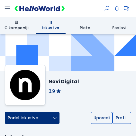
11
O kompaniji
Iskustva
Plate
Poslovi
Novi Digital
3.9
Podeli iskustvo
Uporedi
Prati