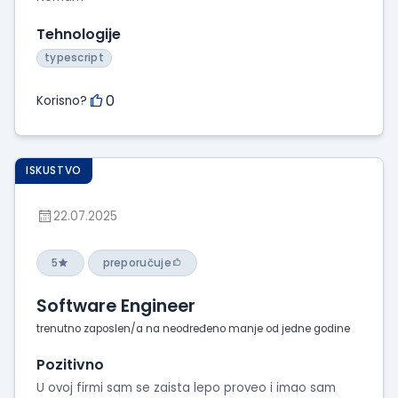
Tehnologije
typescript
0
Korisno?
ISKUSTVO
22.07.2025
5
preporučuje
Software Engineer
trenutno zaposlen/a na neodređeno manje od jedne godine
Pozitivno
U ovoj firmi sam se zaista lepo proveo i imao sam