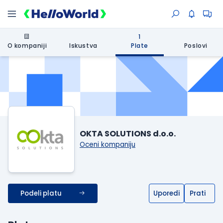
1
O kompaniji
Iskustva
Plate
Poslovi
OKTA SOLUTIONS d.o.o.
Oceni kompaniju
Podeli platu
Uporedi
Prati