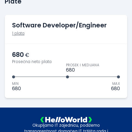
Plate
Software Developer/Engineer
1 plata
680
€
Prosečna neto plata
PROSEK I MEDIJANA
680
MIN
MAX
680
680
Okupljamo IT zajednicu, podižemo
transparentnost domaćeg IT tržišta rada i