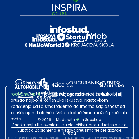
root@hw.rs
:~#
Helloworld.rs koristi kolačiće kako bi ti
pružao najbolje korisničko iskustvo. Nastavkom
korišćenja sajta smatraćemo da imamo saglasnost sa
korišćenjem kolačića. Više o kolačićima možeš pročitati
ovde
.
2026
·
Made with
in Subotica.
Sadržaj sajta Helloworld.rs je u vlasništvu Infostud rešenja d.o.o.
Subotica. Zabranjeno je njegovo preuzimanje bez dozvole.
U redu
This site is protected by reCAPTCHA and the Google
Privacy Policy
and