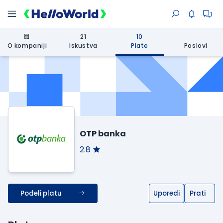
21
10
O kompaniji
Iskustva
Plate
Poslovi
OTP banka
2.8
Podeli platu
Uporedi
Prati