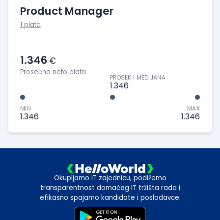
Product Manager
1 plata
1.346
€
Prosečna neto plata
PROSEK I MEDIJANA
1.346
MIN
MAX
1.346
1.346
Okupljamo IT zajednicu, podižemo
transparentnost domaćeg IT tržišta rada i
efikasno spajamo kandidate i poslodavce.