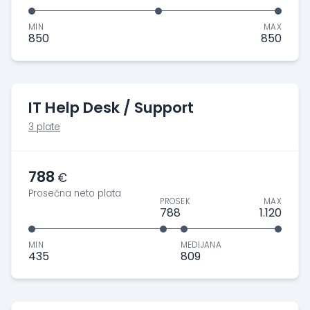
MIN
MAX
850
850
IT Help Desk / Support
3 plate
788
€
Prosečna neto plata
PROSEK
MAX
788
1.120
MIN
MEDIJANA
435
809