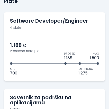
Plate
Software Developer/Engineer
4 plate
1.188
€
Prosečna neto plata
PROSEK
MAX
1.188
1.500
MIN
MEDIJANA
700
1.275
Savetnik za podršku na
aplikacijama