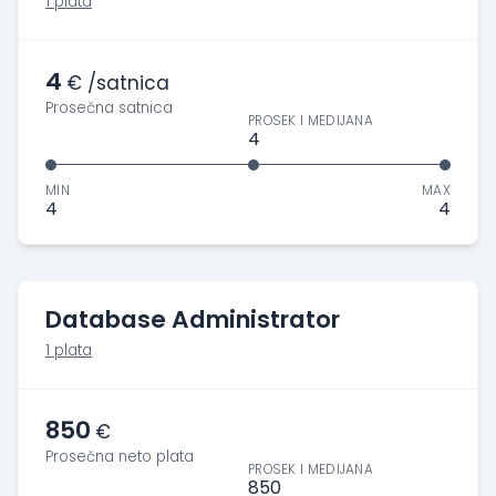
1 plata
4
€ /satnica
Prosečna satnica
PROSEK I MEDIJANA
4
MIN
MAX
4
4
Database Administrator
1 plata
850
€
Prosečna neto plata
PROSEK I MEDIJANA
850